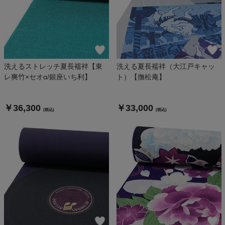
洗えるストレッチ夏長襦袢【東
洗える夏長襦袢（大江戸キャッ
レ爽竹×セオα/銀座いち利】
ト）【撫松庵】
￥36,300
￥33,000
(税込)
(税込)