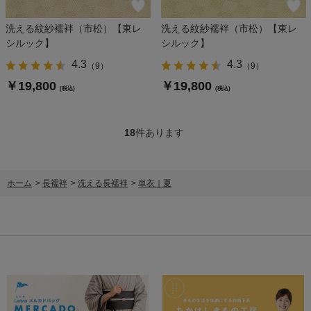
洗える紋紗襦袢（市松）【東レ
洗える紋紗襦袢（市松）【東レ
シルック】
シルック】
4.3
4.3
（
9
）
（
9
）
￥19,800
￥19,800
(税込)
(税込)
18
件あります
ホーム
>
長襦袢
>
洗える長襦袢
>
単衣｜夏