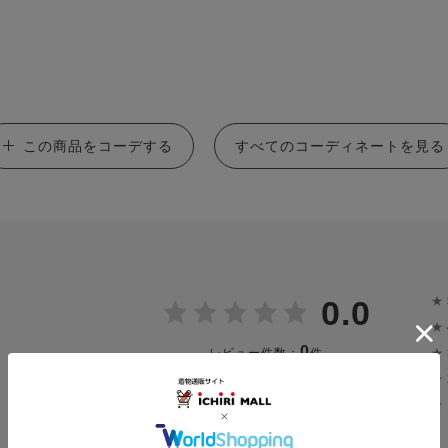
この商品をコーデする
すべてのコーディネートを見る
★
0.0
★
0
★
レビュー件数：
件
★
★