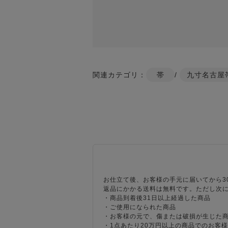
関連カテゴリ：
帯
/
九寸名古屋
お仕立て後、お客様の手元に届いてから3
返品にかかる送料は無料です。ただし次
・商品到着後31日以上経過した商品
・ご使用になられた商品
・お客様の元で、傷または破損が生じた
・1点あたり20万円以上の商品でのお客