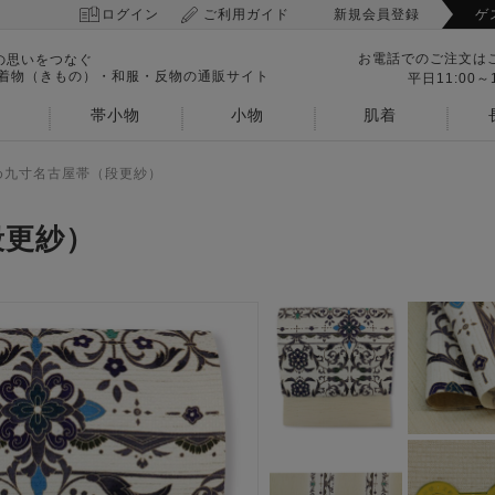
ログイン
ご利用ガイド
新規会員登録
ゲ
お電話でのご注文は
の思いをつなぐ
 着物（きもの）・和服・反物の通販サイト
平日11:00～1
帯小物
小物
肌着
め九寸名古屋帯（段更紗）
段更紗）