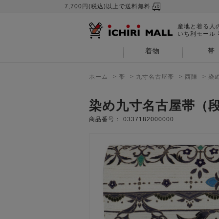
7,700円(税込)以上で送料無料
産地と着る人
いち利モール
着物
帯
ホーム
>
帯
>
九寸名古屋帯
>
西陣
>
染
染め九寸名古屋帯（
商品番号：
0337182000000