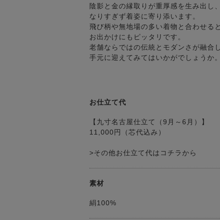
陰影と金の縁取りが重厚感を生み出し
なりすぎず着姿に寄り添います。
飛び柄や無地場の多い着物と合わせる
お出かけにもピッタリです。
老舗ならではの伝統とモダンさが融合
手元に迎えてみてはいかがでしょうか
お仕立て代
【九寸名古屋仕立て（9月～6月）】
11,000円（芯代込み）
>その他お仕立て代はコチラから
素材
絹100%