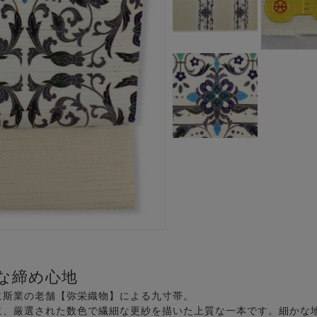
な締め心地
年に斯業の老舗【弥栄織物】による九寸帯。
に、厳選された数色で繊細な更紗を描いた上質な一本です。細かな