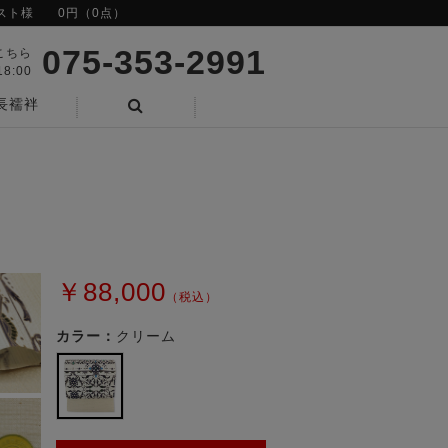
スト様
0円（0点）
075-353-2991
こちら
8:00
長襦袢
検索
￥88,000
（税込）
カラー：
クリーム