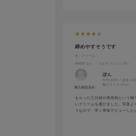
締めやすそうです
色：クリーム
伸縮性
:なし
ながさ
:ちょうど良い
ぽん
年代:
60代
身長:
16
靴のサイズ:
25cm
もらった三分紐が真田紐という物
いクリームを選びました。写真よ
うなので、早く帯留デビューした