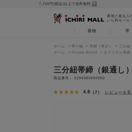
7,700円(税込)以上で送料無料
産地と着る人
いち利モール
着物
帯
ホーム
>
帯小物
>
帯締（帯〆）
>
三分紐
ホーム
>
Private Brand
>
オリジナル帯締
三分紐帯締（銀通し
商品番号：
0294980000000
4.6
（7）
レビューを見