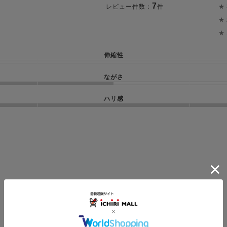
7
★
レビュー件数：
件
★
★
伸縮性
ながさ
ハリ感