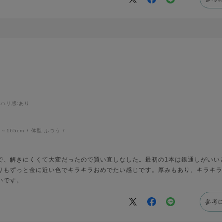
ハリ感
:あり
1～165cm
体型:
ふつう
で、解きにくくて大変だったので買い直しなした。最初の1本は銀通しがいい
りもずっと金に近い色でキラキラおめでたい感じです。厚みもあり、キラキ
いです。
参考