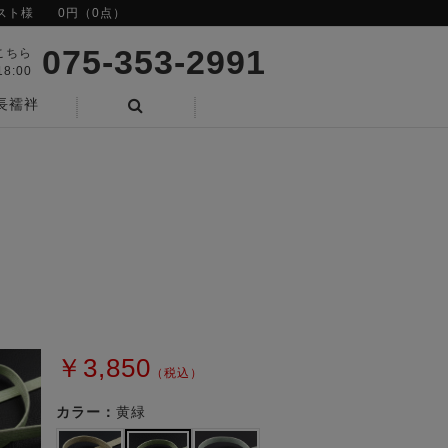
スト様
0円（0点）
075-353-2991
こちら
8:00
長襦袢
検索
￥3,850
（税込）
カラー：
黄緑