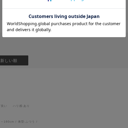
：新しい順
ど良い
ハリ感
:あり
6～160cm
体型:
ふつう