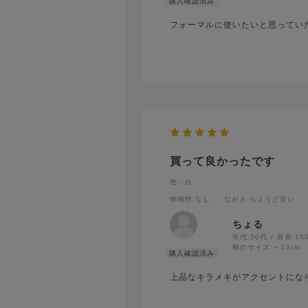
フォーマルに使いたいと思ってい
買って良かったです
色：白
伸縮性
:なし
ながさ
:ちょうど良い
ちょる
年代:
50代
身長:
15
靴のサイズ:
～23cm
上品なキラメキがアクセントにな