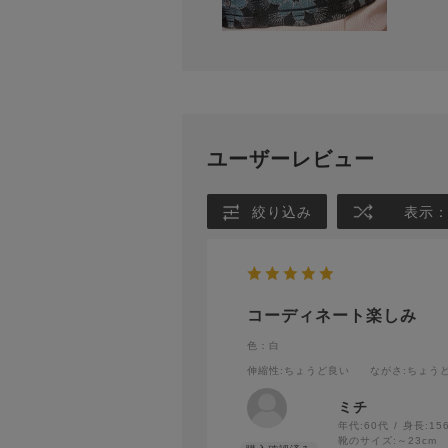
ユーザーレビュー
絞り込み
表示
コーディネート楽しみ
色：白
伸縮性
:ちょうど良い
ながさ
:ちょう
ミチ
年代:
60代
身長:
15
靴のサイズ:
～23cm