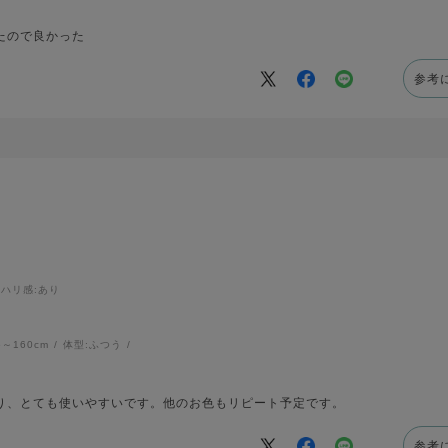
たので良かった
参考
ハリ感
:あり
6～160cm
体型:
ふつう
り、とても使いやすいです。他のお色もリピート予定です。
参考