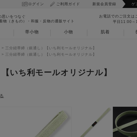
ログイン
ご利用ガイド
新規会員登録
ゲ
お電話でのご注文は
の思いをつなぐ
 着物（きもの）・和服・反物の通販サイト
平日11:00～1
帯小物
小物
肌着
>
三分紐帯締（銀通し）【いち利モールオリジナル】
>
三分紐帯締（銀通し）【いち利モールオリジナル】
）【いち利モールオリジナル】
る