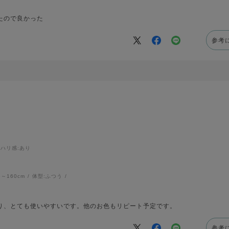
たので良かった
参考
ハリ感
:あり
6～160cm
体型:
ふつう
り、とても使いやすいです。他のお色もリピート予定です。
参考