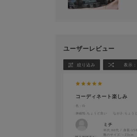
ユーザーレビュー
絞り込み
表示
コーディネート楽しみ
色：白
伸縮性
:ちょうど良い
ながさ
:ちょう
ミチ
年代:
60代
身長:
15
靴のサイズ:
～23cm