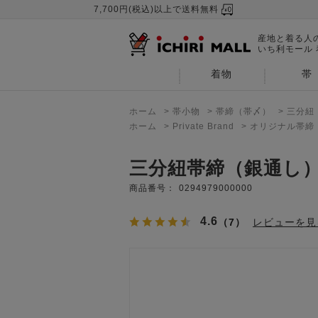
7,700円(税込)以上で送料無料
産地と着る人
いち利モール
着物
帯
ホーム
>
帯小物
>
帯締（帯〆）
>
三分紐
ホーム
>
Private Brand
>
オリジナル帯締
三分紐帯締（銀通し
商品番号：
0294979000000
4.6
（7）
レビューを見