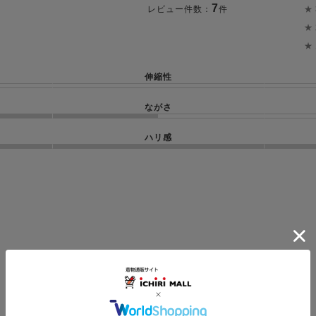
7
★
レビュー件数：
件
★
★
伸縮性
ながさ
ハリ感