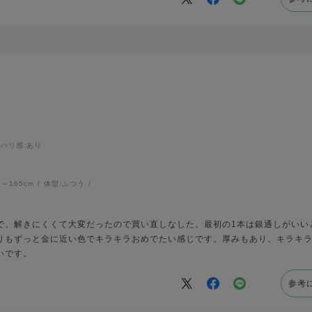
ハリ感
:あり
1～165cm
体型:
ふつう
で、解きにくくて大変だったので買い直しなした。最初の1本は銀通しがいい
りもずっと金に近い色でキラキラおめでたい感じです。厚みもあり、キラキ
いです。
参考