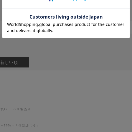
：新しい順
ど良い
ハリ感
:あり
6～160cm
体型:
ふつう