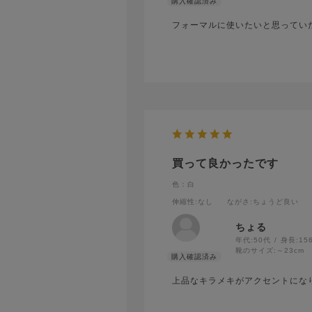
フォーマルに使いたいと思ってい
買って良かったです
色：白
伸縮性
:なし
ながさ
:ちょうど良い
ちょる
年代:
50代
身長:
15
靴のサイズ:
～23cm
上品なキラメキがアクセントにな