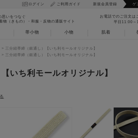
ログイン
ご利用ガイド
新規会員登録
ゲ
お電話でのご注文は
の思いをつなぐ
 着物（きもの）・和服・反物の通販サイト
平日11:00～1
帯小物
小物
肌着
>
三分紐帯締（銀通し）【いち利モールオリジナル】
>
三分紐帯締（銀通し）【いち利モールオリジナル】
）【いち利モールオリジナル】
る