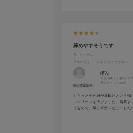
締めやすそうです
色：クリーム
伸縮性
:なし
ながさ
:ちょうど良い
ぽん
年代:
60代
身長:
16
靴のサイズ:
25cm
もらった三分紐が真田紐という物
いクリームを選びました。写真よ
うなので、早く帯留デビューした