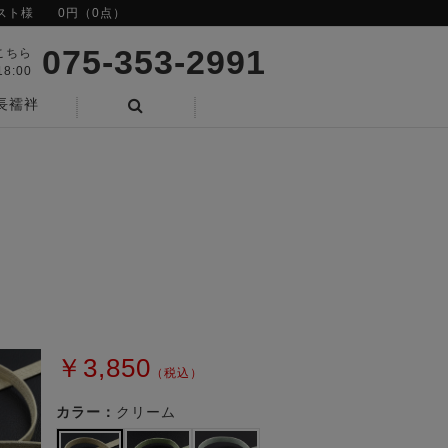
スト様
0円（0点）
075-353-2991
こちら
8:00
長襦袢
検索
￥3,850
（税込）
カラー：
クリーム