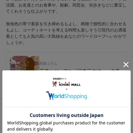
活躍。お友達とのお食事や、観劇、同窓会、街歩きなどに重宝し
てくれそうな仕上がりです。
無地色の帯で着姿を引き締めるもよし、柄物で個性的に合わせる
もよし、コーディネートを考える時間も楽しそう◎現代のお洒落
着としても人気の高い大島紬をあなたのワードローブへいかがで
しょうか。
関連コラム
王道カジュアル「日本三大紬」～大島
紬ほか編～ じっくり熟成♪紬の魅力
関連カテゴリ：
着物
/
紬（つむぎ）
/
大島紬
この商品を見た人は
こちらの商品も見ています