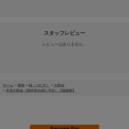
スタッフレビュー
レビューはありません。
ホーム
>
着物
>
紬（つむぎ）
>
大島紬
>
本場大島紬（緯絣/斜め縞に市松）【脇織物】