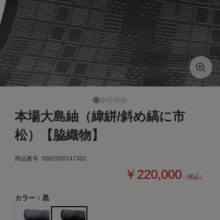
本場大島紬（緯絣/斜め縞に市
松）【脇織物】
商品番号
0082000147302
￥220,000
（税込）
カラー：黒