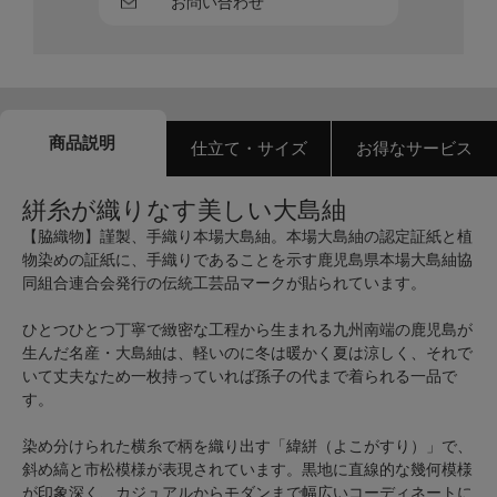
お問い合わせ
商品説明
仕立て・サイズ
お得なサービス
絣糸が織りなす美しい大島紬
【脇織物】謹製、手織り本場大島紬。本場大島紬の認定証紙と植
物染めの証紙に、手織りであることを示す鹿児島県本場大島紬協
同組合連合会発行の伝統工芸品マークが貼られています。
ひとつひとつ丁寧で緻密な工程から生まれる九州南端の鹿児島が
生んだ名産・大島紬は、軽いのに冬は暖かく夏は涼しく、それで
いて丈夫なため一枚持っていれば孫子の代まで着られる一品で
す。
染め分けられた横糸で柄を織り出す「緯絣（よこがすり）」で、
斜め縞と市松模様が表現されています。黒地に直線的な幾何模様
が印象深く、カジュアルからモダンまで幅広いコーディネートに