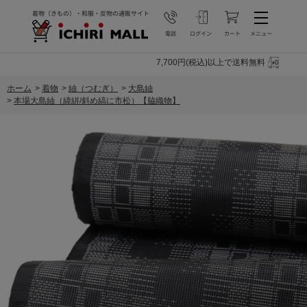
7,700円(税込)以上で送料無料
ホーム
>
着物
>
紬（つむぎ）
>
大島紬
>
本場大島紬（緯絣/斜め縞に市松）【脇織物】