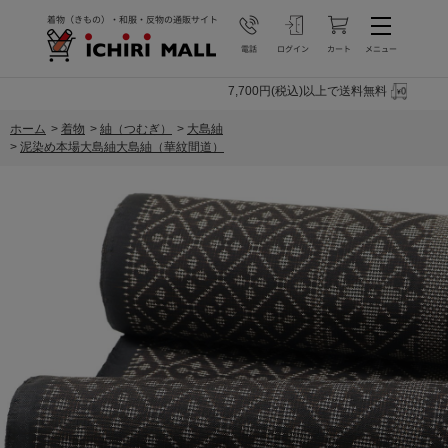
7,700円(税込)以上で送料無料
ホーム
>
着物
>
紬（つむぎ）
>
大島紬
>
泥染め本場大島紬大島紬（華紋間道）