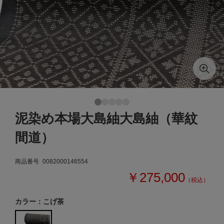
泥染め本場大島紬大島紬（華紋
間道）
商品番号
0082000146554
￥275,000
（税込）
カラー：こげ茶