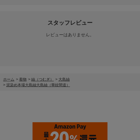
スタッフレビュー
レビューはありません。
ホーム
>
着物
>
紬（つむぎ）
>
大島紬
>
泥染め本場大島紬大島紬（華紋間道）