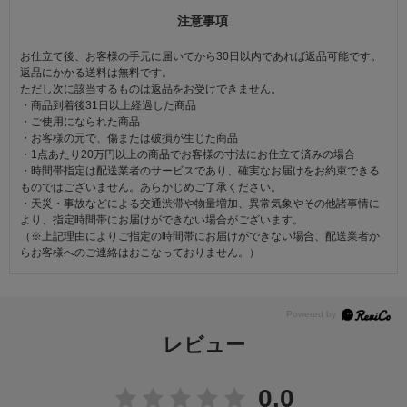
注意事項
お仕立て後、お客様の手元に届いてから30日以内であれば返品可能です。
返品にかかる送料は無料です。
ただし次に該当するものは返品をお受けできません。
・商品到着後31日以上経過した商品
・ご使用になられた商品
・お客様の元で、傷または破損が生じた商品
・1点あたり20万円以上の商品でお客様の寸法にお仕立て済みの場合
・時間帯指定は配送業者のサービスであり、確実なお届けをお約束できる
ものではございません。あらかじめご了承ください。
・天災・事故などによる交通渋滞や物量増加、異常気象やその他諸事情に
より、指定時間帯にお届けができない場合がございます。
（※上記理由によりご指定の時間帯にお届けができない場合、配送業者か
らお客様へのご連絡はおこなっておりません。）
レビュー
0.0