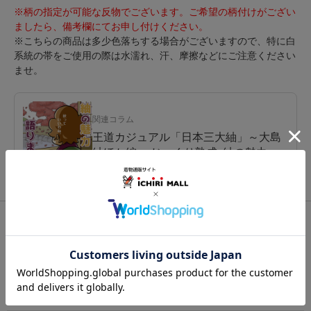
※柄の指定が可能な反物でございます。ご希望の柄付けがござい
ましたら、備考欄にてお申し付けください。
※こちらの商品は多少色落ちする場合がございますので、特に白
系統の帯をご使用の際は水濡れ、汗、摩擦などにご注意ください
ませ。
関連コラム
王道カジュアル「日本三大紬」～大島
紬ほか編～ じっくり熟成♪紬の魅力
関連カテゴリ：
着物
/
紬（つむぎ）
/
大島紬
この商品を見た人は
こちらの商品も見ています