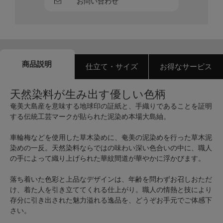
お問い合わせ
商品説明
仕立て・サイズ
お得なサービス
天然染料が生み出す優しい色柄
奄美大島産を意味する地球印の証紙と、手織りであることを証明
する伝統工芸マークが貼られた泥染め本場大島紬。
車輪梅などを使用した草木染めに、奄美の泥染めを行った草木泥
染めの一反。天然染料ならではの味わい深い色合いの中に、職人
の手によって織り上げられた華紋間道が華やかに浮かびます。
落ち着いた色彩と上品なデザインは、年齢を問わずお召しおただ
け、着た人を引き立ててくれる仕上がり。職人の情熱と技により
存分に引き出された魅力溢れる逸品を、どうぞお手元でご体感下
さい。