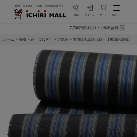
7,700円(税込)以上で送料無料
ホーム
>
着物
>
紬（つむぎ）
>
大島紬
>
本場縞大島紬（縞）【川畑絹織物】