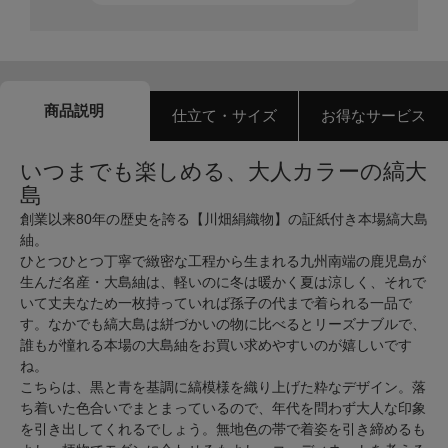
商品説明
仕立て・サイズ
お得なサービス
いつまでも楽しめる、大人カラーの縞大
島
創業以来80年の歴史を誇る【川畑絹織物】の証紙付き本場縞大島
紬。
ひとつひとつ丁寧で緻密な工程から生まれる九州南端の鹿児島が
生んだ名産・大島紬は、軽いのに冬は暖かく夏は涼しく、それで
いて丈夫なため一枚持っていれば孫子の代まで着られる一品で
す。なかでも縞大島は絣づかいの物に比べるとリーズナブルで、
誰もが憧れる本場の大島紬をお買い求めやすいのが嬉しいです
ね。
こちらは、黒と青を基調に縞模様を織り上げた粋なデザイン。落
ち着いた色合いでまとまっているので、年代を問わず大人な印象
を引き出してくれるでしょう。無地色の帯で着姿を引き締めるも