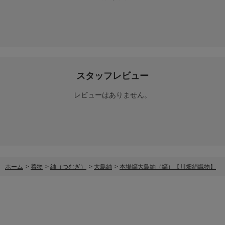
スタッフレビュー
レビューはありません。
ホーム
>
着物
>
紬（つむぎ）
>
大島紬
>
本場縞大島紬（縞）【川畑絹織物】