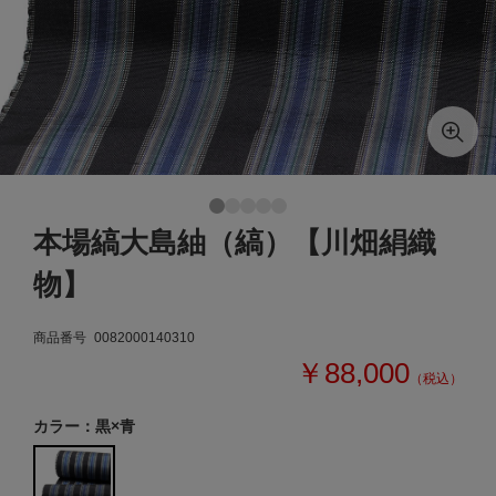
本場縞大島紬（縞）【川畑絹織
物】
商品番号
0082000140310
￥88,000
（税込）
カラー：黒×青