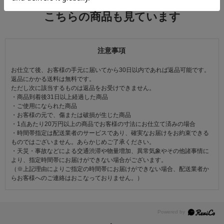
この商品を見た人は
こちらの商品も見ています
注意事項
お仕立て後、お客様の手元に届いてから30日以内であれば返品可能です。
返品にかかる送料は無料です。
ただし次に該当するものは返品をお受けできません。
・商品到着後31日以上経過した商品
・ご使用になられた商品
・お客様の元で、傷または破損が生じた商品
・1点あたり20万円以上の商品でお客様の寸法にお仕立て済みの場合
・時間帯指定は配送業者のサービスであり、確実なお届けをお約束できる
ものではございません。あらかじめご了承ください。
・天災・事故などによる交通渋滞や物量増加、異常気象やその他諸事情に
より、指定時間帯にお届けができない場合がございます。
（※上記理由によりご指定の時間帯にお届けができない場合、配送業者か
らお客様へのご連絡はおこなっておりません。）