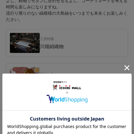
よし、柄物でモダンに合わせるもよし、コーディネートを考える
時間も楽しみになりますね。
流行り廃りのない縞模様の大島紬をいつまでも末永くお楽しみく
ださい。
工房特集
川畑絹織物
関連コラム
王道カジュアル「日本三大紬」～大島
紬ほか編～ じっくり熟成♪紬の魅力
関連カテゴリ：
着物
/
紬（つむぎ）
/
大島紬