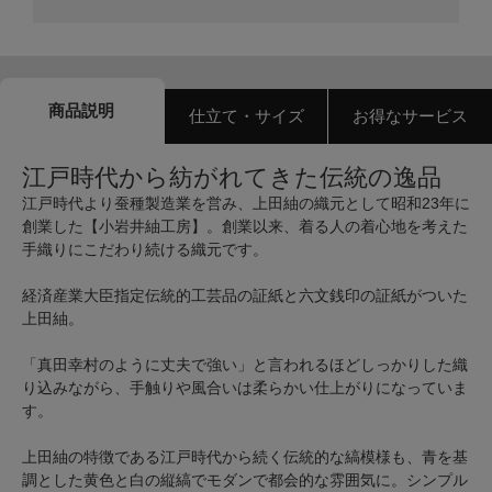
商品説明
仕立て・サイズ
お得なサービス
江戸時代から紡がれてきた伝統の逸品
江戸時代より蚕種製造業を営み、上田紬の織元として昭和23年に
創業した【小岩井紬工房】。創業以来、着る人の着心地を考えた
手織りにこだわり続ける織元です。
経済産業大臣指定伝統的工芸品の証紙と六文銭印の証紙がついた
上田紬。
「真田幸村のように丈夫で強い」と言われるほどしっかりした織
り込みながら、手触りや風合いは柔らかい仕上がりになっていま
す。
上田紬の特徴である江戸時代から続く伝統的な縞模様も、青を基
調とした黄色と白の縦縞でモダンで都会的な雰囲気に。シンプル