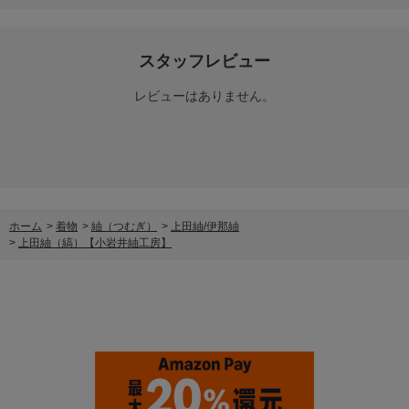
スタッフレビュー
レビューはありません。
ホーム
>
着物
>
紬（つむぎ）
>
上田紬/伊那紬
>
上田紬（縞）【小岩井紬工房】