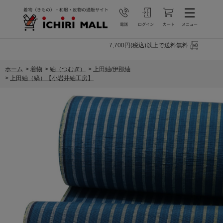
7,700円(税込)以上で送料無料
ホーム
>
着物
>
紬（つむぎ）
>
上田紬/伊那紬
>
上田紬（縞）【小岩井紬工房】