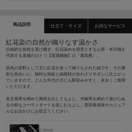
商品説明
仕立て・サイズ
お得なサービス
紅花染の自然が織りなす温かさ
伝統的な技術を受け継ぎ、紅花染めを得意とする山形・米沢織を
代表する老舗のひとつ【渡源織物】の『蜃気楼』。
染色の原料として主に紅花を使って織りなされた紬です。その素
朴な色合いに、独特な地紋と縞模様が合わさりモダンに仕上がっ
ていますので、どんな年代の方にも馴染みやすく、末永くご着用
いただけます。
名古屋帯を締めて風情を出してもよし、半幅帯を締めて遊び心あ
る小粋なコーディネートを楽しむもよし。普段着感覚やカジュア
ルなお出かけにお役立てください。
工房特集