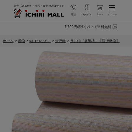
7,700円(税込)以上で送料無料
ホーム
>
着物
>
紬（つむぎ）
>
米沢織
>
長井紬『蜃気楼』【渡源織物】