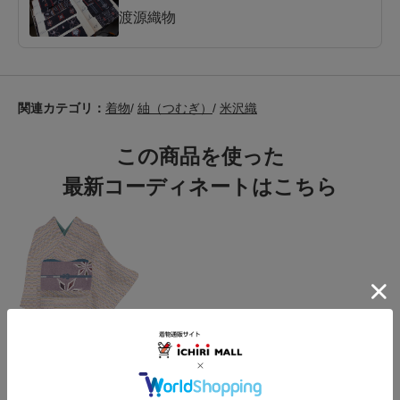
渡源織物
関連カテゴリ：
着物
/
紬（つむぎ）
/
米沢織
この商品を使った
最新コーディネートはこちら