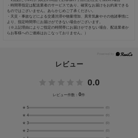
・時間帯指定は配送業者のサービスであり、確実なお届けをお約束できる
ものではございません。あらかじめご了承ください。
・天災・事故などによる交通渋滞や物量増加、異常気象やその他諸事情に
より、指定時間帯にお届けができない場合がございます。
（※上記理由によりご指定の時間帯にお届けができない場合、配送業者か
らお客様へのご連絡はおこなっておりません。）
レビュー
0.0
0
レビュー件数：
件
★
5
(0)
★
4
(0)
★
3
(0)
★
2
(0)