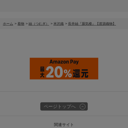
ホーム
>
着物
>
紬（つむぎ）
>
米沢織
>
長井紬『蜃気楼』【渡源織物】
ページトップへ
関連サイト