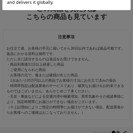
この商品を見た人は
こちらの商品も見ています
注意事項
お仕立て後、お客様の手元に届いてから30日以内であれば返品可能です。
返品にかかる送料は無料です。
ただし次に該当するものは返品をお受けできません。
・商品到着後31日以上経過した商品
・ご使用になられた商品
・お客様の元で、傷または破損が生じた商品
・1点あたり20万円以上の商品でお客様の寸法にお仕立て済みの場合
・時間帯指定は配送業者のサービスであり、確実なお届けをお約束できる
ものではございません。あらかじめご了承ください。
・天災・事故などによる交通渋滞や物量増加、異常気象やその他諸事情に
より、指定時間帯にお届けができない場合がございます。
（※上記理由によりご指定の時間帯にお届けができない場合、配送業者か
らお客様へのご連絡はおこなっておりません。）