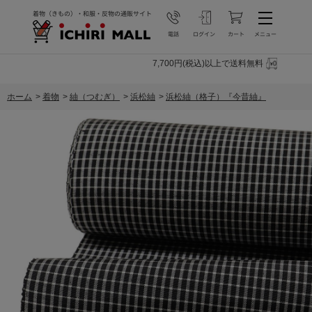
7,700円(税込)以上で送料無料
ホーム
>
着物
>
紬（つむぎ）
>
浜松紬
>
浜松紬（格子）『今昔紬』