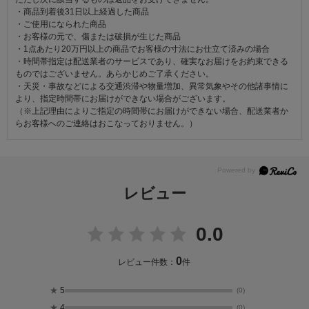
・商品到着後31日以上経過した商品
・ご使用になられた商品
・お客様の元で、傷または破損が生じた商品
・1点あたり20万円以上の商品でお客様の寸法にお仕立て済みの場合
・時間帯指定は配送業者のサービスであり、確実なお届けをお約束できる
ものではございません。あらかじめご了承ください。
・天災・事故などによる交通渋滞や物量増加、異常気象やその他諸事情に
より、指定時間帯にお届けができない場合がございます。
（※上記理由によりご指定の時間帯にお届けができない場合、配送業者か
らお客様へのご連絡はおこなっておりません。）
レビュー
0.0
0
レビュー件数：
件
★
5
(0)
★
4
(0)