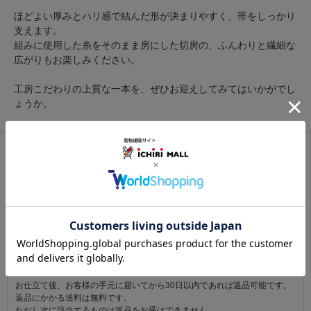
ほどよい厚みとハリ感で結んだ形が決まりやすく、帯をしっかり
支えます。
組みに使用した糸をそのまま房にした切房の、ふんわりと繊細な
広がりもお楽しみください。
工房こだわりの上質な一本を、ぜひお迎えしてみてはいかがでし
ょうか。
関連カテゴリ：
帯小物
/
帯締（帯〆）
/
夏物
この商品を見た人は
こちらの商品も見ています
注意事項
お仕立て後、お客様の手元に届いてから30日以内であれば返品可能です。
返品にかかる送料は無料です。
ただし次に該当するものは返品をお受けできません。