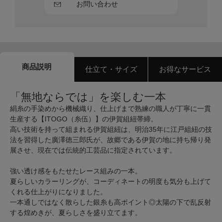
お問い合わせ
商品説明
仕立て・サイズ
お得なサービス
「無地ならでは」を楽しむ一本
絹糸の手染めから機械織り、仕上げまで熟練の職人が丁寧に一貫
生産する【ITOGO（糸伍）】の伊賀組紐帯締。
高い技術を持って組まれる伊賀組紐は、明治35年に江戸組紐の技
法を習得した廣澤徳三郎氏が、故郷である伊賀の地に持ち帰り発
展させ、現在では伝統的工芸品に指定されています。
強い透け感をもたせたレース組みの一本。
夏らしいカラーリングが、コーディネートの明度も気分も上げて
くれる仕上がりになりました。
一本通しではなく散らした銀糸も高ポイント◎太陽の下で乱反射
する煌めきが、夏らしさを盛り立てます。