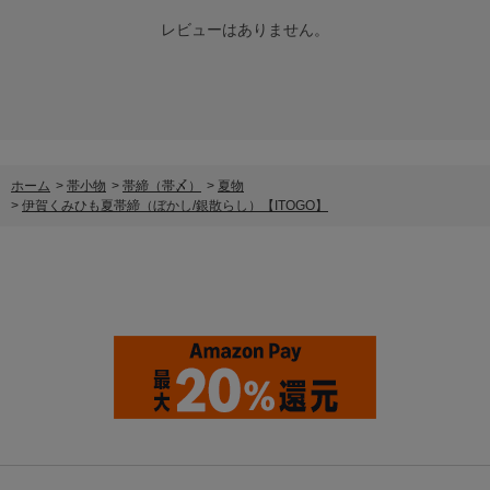
レビューはありません。
ホーム
>
帯小物
>
帯締（帯〆）
>
夏物
>
伊賀くみひも夏帯締（ぼかし/銀散らし）【ITOGO】