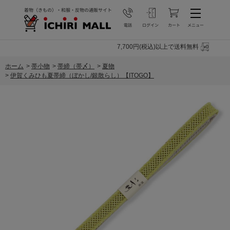
7,700円(税込)以上で送料無料
ホーム
>
帯小物
>
帯締（帯〆）
>
夏物
>
伊賀くみひも夏帯締（ぼかし/銀散らし）【ITOGO】