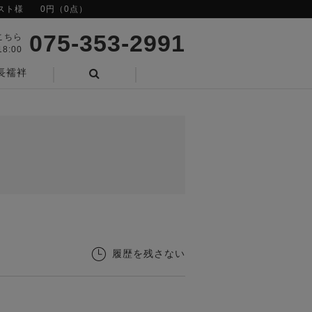
スト様
0円（0点）
075-353-2991
こちら
8:00
長襦袢
検索
履歴を残さない