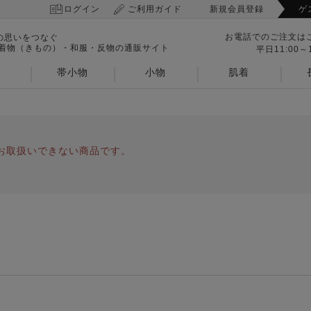
ログイン
ご利用ガイド
新規会員登録
ゲ
お電話でのご注文は
の思いをつなぐ
 着物（きもの）・和服・反物の通販サイト
平日11:00～1
帯小物
小物
肌着
お取扱いできない商品です。