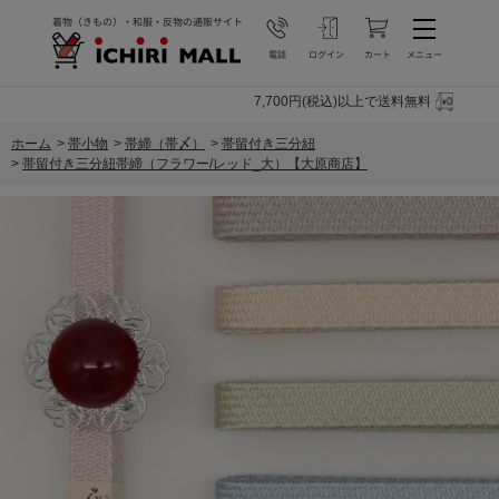
7,700円(税込)以上で送料無料
ホーム
>
帯小物
>
帯締（帯〆）
>
帯留付き三分紐
>
帯留付き三分紐帯締（フラワー/レッド_大）【大原商店】