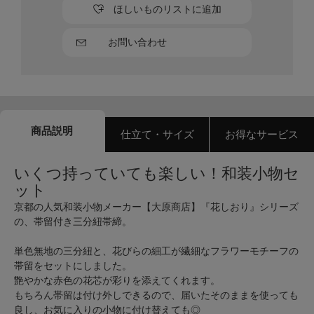
ほしいものリストに追加
お問い合わせ
商品説明
仕立て・サイズ
お得なサービス
いくつ持っていても楽しい！和装小物セ
ット
京都の人気和装小物メーカー【大原商店】『花しおり』シリーズ
の、帯留付き三分紐帯締。
単色無地の三分紐と、花びらの細工が繊細なフラワーモチーフの
帯留をセットにしました。
艶やかな赤色の花芯が彩りを添えてくれます。
もちろん帯留は付け外しできるので、届いたそのままを使っても
良し、お気に入りの小物に付け替えても◎