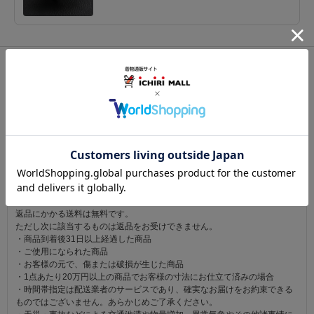
関連カテゴリ：
帯小物
/
帯締（帯〆）
/
帯留付き三分紐
この商品を見た人は
こちらの商品も見ています
注意事項
お仕立て後、お客様の手元に届いてから30日以内であれば返品可能です。
返品にかかる送料は無料です。
ただし次に該当するものは返品をお受けできません。
・商品到着後31日以上経過した商品
・ご使用になられた商品
・お客様の元で、傷または破損が生じた商品
・1点あたり20万円以上の商品でお客様の寸法にお仕立て済みの場合
・時間帯指定は配送業者のサービスであり、確実なお届けをお約束できる
ものではございません。あらかじめご了承ください。