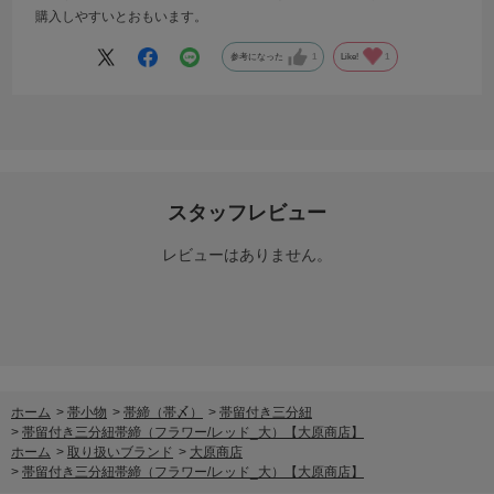
購入しやすいとおもいます。
参考になった
1
Like!
1
スタッフレビュー
レビューはありません。
ホーム
>
帯小物
>
帯締（帯〆）
>
帯留付き三分紐
>
帯留付き三分紐帯締（フラワー/レッド_大）【大原商店】
ホーム
>
取り扱いブランド
>
大原商店
>
帯留付き三分紐帯締（フラワー/レッド_大）【大原商店】