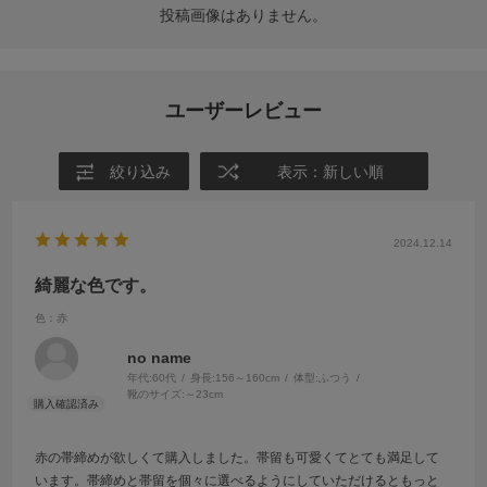
投稿画像はありません。
ユーザーレビュー
絞り込み
表示：新しい順
2024.12.14
綺麗な色です。
色：赤
no name
年代:
60代
身長:
156～160cm
体型:
ふつう
靴のサイズ:
～23cm
赤の帯締めが欲しくて購入しました。帯留も可愛くてとても満足して
います。帯締めと帯留を個々に選べるようにしていただけるともっと