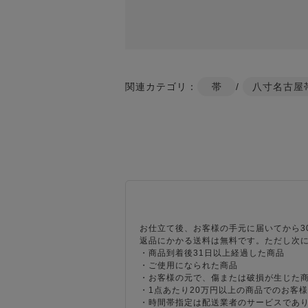
関連カテゴリ：
帯
/
八寸名古屋
お仕立て後、お客様の手元に届いてから3
返品にかかる送料は無料です。ただし次
・商品到着後31日以上経過した商品
・ご使用になられた商品
・お客様の元で、傷または破損が生じた
・1点あたり20万円以上の商品でのお客
・時間帯指定は配送業者のサービスであ