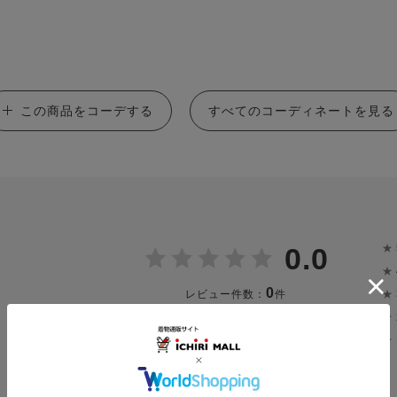
この商品をコーデする
すべてのコーディネートを見る
★
0.0
★
0
★
レビュー件数：
件
★
★