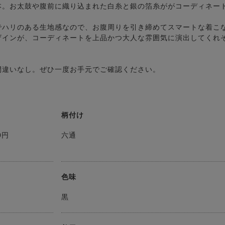
本。お太鼓や腹前に織り込まれた白糸と銀の箔糸ががコーディネー
でハリのある生地感なので、お腹周りを引き締めてスマートな着こ
ザインが、コーディネートを上品かつ大人な雰囲気に演出してくれ
間違いなし。ぜひ一度お手元でご確認ください。
柄付け
0円
六通
色味
黒