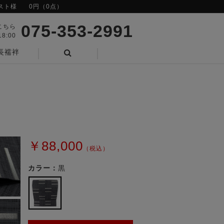
スト様
0円（0点）
075-353-2991
こちら
8:00
長襦袢
検索
￥88,000
（税込）
カラー：
黒