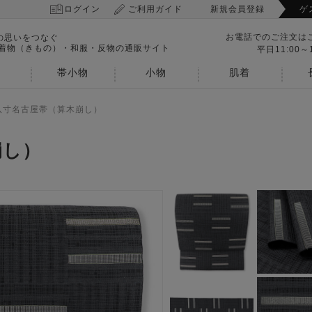
ログイン
ご利用ガイド
新規会員登録
ゲ
お電話でのご注文は
の思いをつなぐ
 着物（きもの）・和服・反物の通販サイト
平日11:00～1
帯小物
小物
肌着
八寸名古屋帯（算木崩し）
崩し）