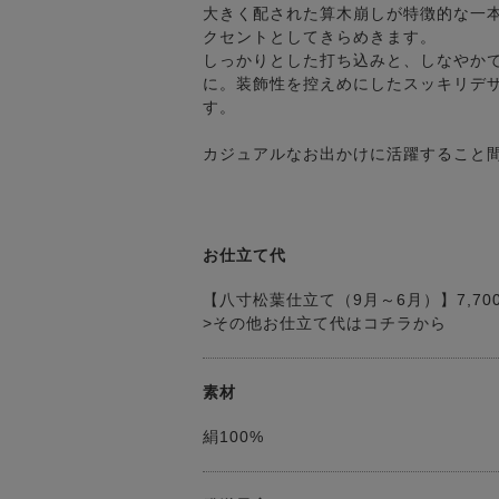
大きく配された算木崩しが特徴的な一
クセントとしてきらめきます。
しっかりとした打ち込みと、しなやか
に。装飾性を控えめにしたスッキリデ
す。
カジュアルなお出かけに活躍すること
お仕立て代
【八寸松葉仕立て（9月～6月）】7,70
>その他お仕立て代はコチラから
素材
絹100%