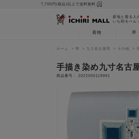
7,700円(税込)以上で送料無料
産地と着る人
いち利モール
着物
帯
ホーム
>
帯
>
九寸名古屋帯
>
その他
>
手描き染め九寸名古
商品番号：
2022000119991