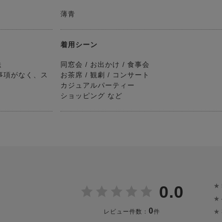
薄青
着用シーン
送
同窓会 / お出かけ / 食事会
事項がなく、ス
お茶席 / 観劇 / コンサート
カジュアルパーティー
ショッピング など
★
0.0
★
0
★
レビュー件数：
件