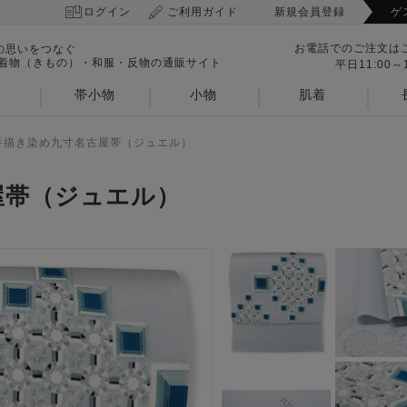
ログイン
ご利用ガイド
新規会員登録
ゲ
お電話でのご注文は
の思いをつなぐ
 着物（きもの）・和服・反物の通販サイト
平日11:00～1
帯小物
小物
肌着
手描き染め九寸名古屋帯（ジュエル）
屋帯（ジュエル）