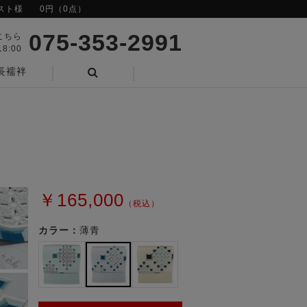
スト様
0円（0点）
075-353-2991
こちら
8:00
長襦袢
検索
￥165,000
（税込）
カラー：
薄青