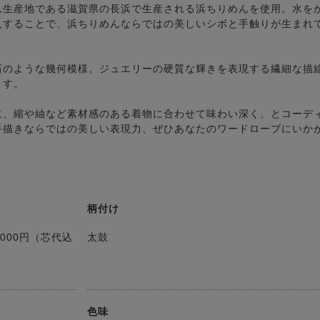
ん生産地である滋賀県の長浜で生産される浜ちりめんを使用。水を
入することで、浜ちりめんならではの美しいシボと手触りが生まれ
石のような幾何模様。ジュエリーの硬質な輝きを表現する繊細な描
ます。
に、縮や紬など素材感のある着物に合わせて味わい深く、とコーデ
手描きならではの美しい表現力、ぜひあなたのワードローブにいか
柄付け
000円（芯代込
太鼓
色味