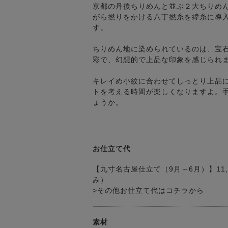
京都の丹後ちりめんと並ぶ２大ちりめ
がら撚りをかける八丁撚糸を緯糸に導
す。
ちりめん地に染められているのは、宝
彩で、幻想的で上品な印象を感じられ
キレイめ小紋に合わせてしっとり上品
トを考える時間が楽しくなりますよ。
ょうか。
お仕立て代
【九寸名古屋仕立て（9月～6月）】11,
み）
>その他お仕立て代はコチラから
素材