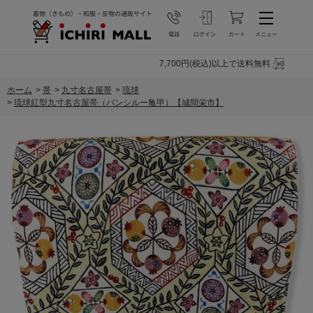
7,700円(税込)以上で送料無料
ホーム
>
帯
>
九寸名古屋帯
>
琉球
>
琉球紅型九寸名古屋帯（バンシルー亀甲）【城間栄市】