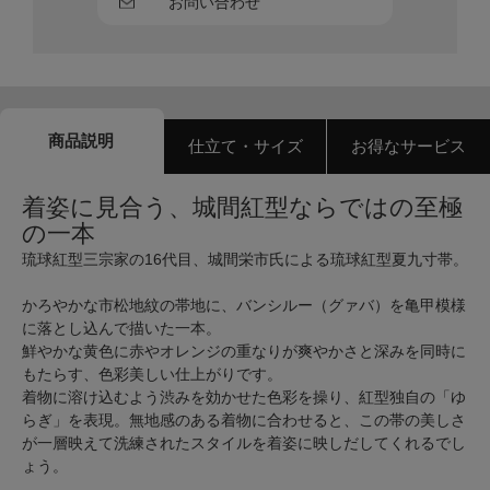
お問い合わせ
商品説明
仕立て・サイズ
お得なサービス
着姿に見合う、城間紅型ならではの至極
の一本
琉球紅型三宗家の16代目、城間栄市氏による琉球紅型夏九寸帯。
かろやかな市松地紋の帯地に、バンシルー（グァバ）を亀甲模様
に落とし込んで描いた一本。
鮮やかな黄色に赤やオレンジの重なりが爽やかさと深みを同時に
もたらす、色彩美しい仕上がりです。
着物に溶け込むよう渋みを効かせた色彩を操り、紅型独自の「ゆ
らぎ」を表現。無地感のある着物に合わせると、この帯の美しさ
が一層映えて洗練されたスタイルを着姿に映しだしてくれるでし
ょう。