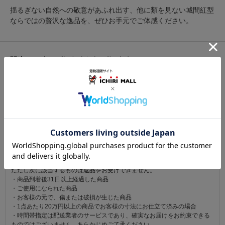
揺るぎない自然への敬意があふれ出す、他に類を見ない城間紅型
ならではの贅沢な逸品を、ぜひお手元でご体感ください。
関連カテゴリ：
帯
/
九寸名古屋帯
/
琉球
この商品を見た人は
こちらの商品も見ています
注意事項
お仕立て後、お客様の手元に届いてから30日以内であれば返品可能です。
返品にかかる送料は無料です。
ただし次に該当するものは返品をお受けできません。
・商品到着後31日以上経過した商品
・ご使用になられた商品
・お客様の元で、傷または破損が生じた商品
・1点あたり20万円以上の商品でお客様の寸法にお仕立て済みの場合
・時間帯指定は配送業者のサービスであり、確実なお届けをお約束できる
ものではございません。あらかじめご了承ください。