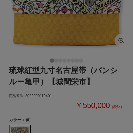
琉球紅型九寸名古屋帯（バンシ
ルー亀甲）【城間栄市】
商品番号
2022000119401
￥550,000
（税込）
カラー：黄