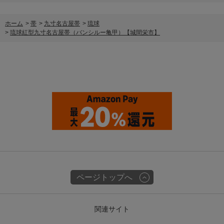
ホーム
>
帯
>
九寸名古屋帯
>
琉球
>
琉球紅型九寸名古屋帯（バンシルー亀甲）【城間栄市】
ページトップへ
関連サイト