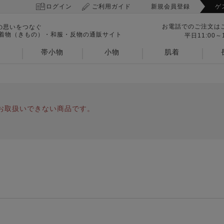
ログイン
ご利用ガイド
新規会員登録
ゲ
お電話でのご注文は
の思いをつなぐ
 着物（きもの）・和服・反物の通販サイト
平日11:00～1
帯小物
小物
肌着
お取扱いできない商品です。