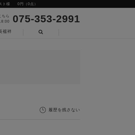
スト様
0円（0点）
075-353-2991
こちら
8:00
長襦袢
検索
履歴を残さない