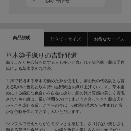
お問い合わせ
商品説明
仕立て・サイズ
お得なサービス
草木染手織りの吉野間道
織り上がりを心待ちにする人も多いと言われる染色家・藤山千春
氏による草木染め九寸帯。
工房で栽培する草木で染めた糸を使用し、藤山氏の代名詞とも言
える独特の色彩と畝を持つ吉野間道を織り上げています。草木染
めによる繊細な色合いを自在に操り、絹の艶と質感の美しく表現
された色と織は、長い時間をかけて糸と向き合ってきた藤山氏だ
からこそ成せる業。こちらの帯は、6種類の草木から生まれた豊
かな色彩を帯元でお楽しみいただけます。
シンプルで控えめながらモダンさを感じる、さりげない美しさを
纏える贅沢な逸品です。この織と色彩の美しさをお手元でぜひご