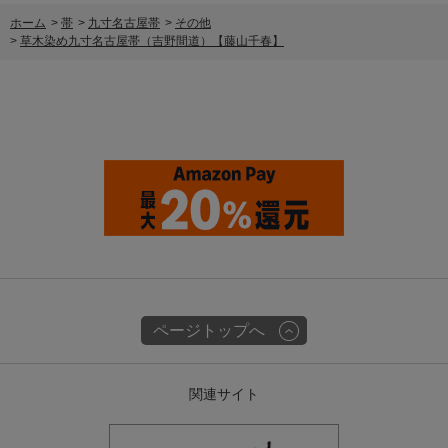
ホーム
>
帯
>
九寸名古屋帯
>
その他
>
草木染め九寸名古屋帯（吉野間道）【藤山千春】
ページトップへ
関連サイト