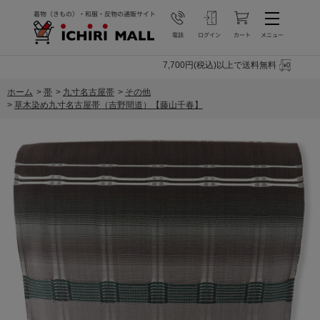
7,700円(税込)以上で送料無料
ホーム
>
帯
>
九寸名古屋帯
>
その他
>
草木染め九寸名古屋帯（吉野間道）【藤山千春】