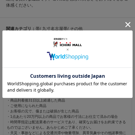
体感ください。
関連カテゴリ：
帯
/
九寸名古屋帯
/
その他
この商品を見た人は
こちらの商品も見ています
注意事項
お仕立て後、お客様の手元に届いてから30日以内であれば返品可能です。
返品にかかる送料は無料です。
ただし次に該当するものは返品をお受けできません。
・商品到着後31日以上経過した商品
・ご使用になられた商品
・お客様の元で、傷または破損が生じた商品
・1点あたり20万円以上の商品でお客様の寸法にお仕立て済みの場合
・時間帯指定は配送業者のサービスであり、確実なお届けをお約束できる
ものではございません。あらかじめご了承ください。
・天災・事故などによる交通渋滞や物量増加、異常気象やその他諸事情に