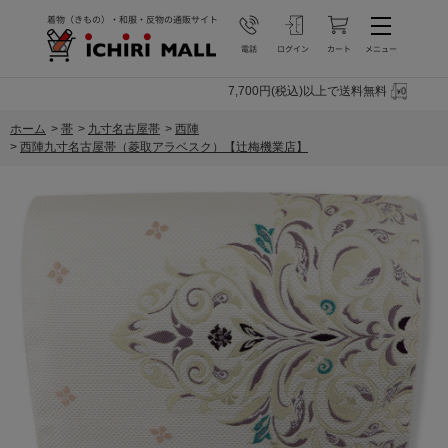
7,700円(税込)以上で送料無料
ホーム
>
帯
>
九寸名古屋帯
>
西陣
>
西陣九寸名古屋帯（菱取アラベスク）【辻梅機業店】