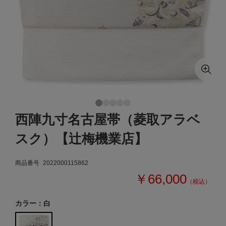
西陣九寸名古屋帯（菱取アラベ
スク）【辻梅機業店】
商品番号
2022000115862
￥66,000
（税込）
カラー：白