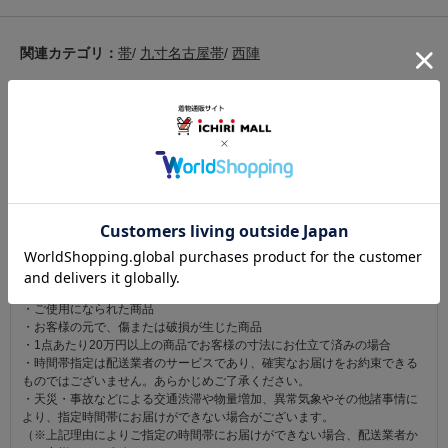
関連カテゴリ：
帯
/
九寸名古屋帯
/
西陣
この商品を見た人は
こちらの商品も見ています
注意事項
お仕立て後、お客様の手元に届いてから30日以内であれば返品可能です。
返品にかかる送料は無料です。
ただし次に該当するものは返品をお受けできません。
・商品到着後31日以上経過した商品
・ご使用になられた商品
・お客様の元で、傷または破損が生じた商品
・1点あたり20万円以上の商品でお客様の寸法にお仕立て済みの場合
・時間帯指定は配送業者のサービスであり、確実なお届けをお約束できる
ものではございません。あらかじめご了承ください。
・天災・事故などによる交通渋滞や物量増加、異常気象やその他諸事情に
より、指定時間帯にお届けができない場合がございます。
（※上記理由によりご指定の時間帯にお届けができない場合、配送業者か