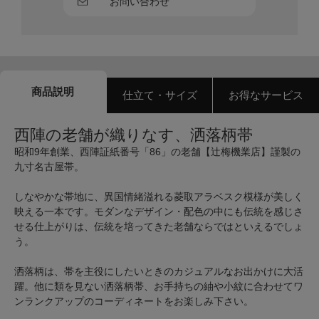
お問い合わせ
商品説明
仕立て・サイズ
お得なサービス
西陣の老舗が織りなす、洒落柄帯
昭和9年創業、西陣証紙番号「86」の老舗【辻梅機業店】謹製の
九寸名古屋帯。
しなやかな帯地に、異国情緒溢れる菱取アラベスク模様が美しく
映える一本です。モダンなデザイン・配色の中にも伝統を感じさ
せる仕上がりは、伝統を培ってきた老舗ならではといえるでしょ
う。
洒落柄は、帯を主役にしたいときのカジュアルなお出かけに大活
躍。他に類を見ない洒落柄帯、お手持ちの紬や小紋に合わせてワ
ンランクアップのコーディネートをお楽しみ下さい。