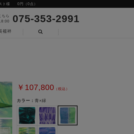
スト様
0円（0点）
075-353-2991
こちら
8:00
長襦袢
検索
￥107,800
（税込）
カラー：
青×緑