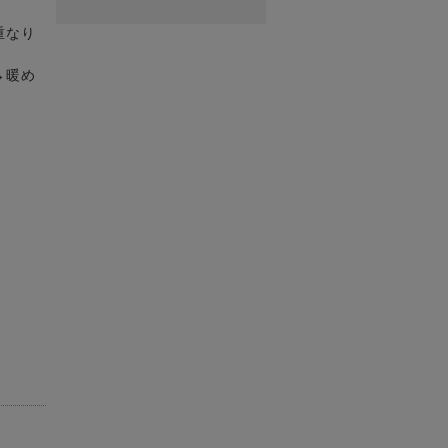
重なり
→暖め