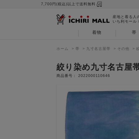
7,700円(税込)以上で送料無料
産地と着る人
いち利モール
着物
帯
ホーム
>
帯
>
九寸名古屋帯
>
その他
>
絞り染め九寸名古屋帯『
商品番号：
2022000110646