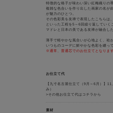
特徴的な格子が味わい深い紅梅織りの
複雑な色合いを作り出した画家の名が
が魅力のひとつ。
その色彩美を友禅で表現したこちらは
といった工程を5～6回繰り返していく
マドレと日本の美である友禅が融合し
薄手で軽やかな風合いが心地よく、袷
いつものコーデに鮮やかな色彩を纏っ
※通常、普通芯でのお仕立てとなりま
お仕立て代
【九寸名古屋仕立て（9月～6月）】11,
み）
>その他お仕立て代はコチラから
素材