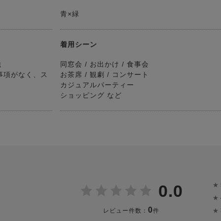
青×緑
着用シーン
送
同窓会 / お出かけ / 食事会
事項がなく、ス
お茶席 / 観劇 / コンサート
カジュアルパーティー
ショッピング など
★
0.0
★
0
★
レビュー件数：
件