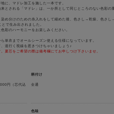
帯地に、マドレ加工を施した一本です。
由来とされる「マドレ」は、一か所として同じところのない色彩の
、染め分けのための糸入れをして縮めた後、色さし→乾燥、色さし
ことで生み出されました。
た色彩のハーモニーをお楽しみください。
から単衣までオールシーズン使える仕様になっています。
て、道行く視線を惹きつけちゃいましょう♪
す。夏芯をご希望の際は備考欄にてお申しつけ下さいませ。
柄付け
000円（芯代込
全通
色味