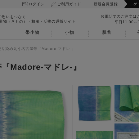
ログイン
ご利用ガイド
新規会員登録
ゲ
お電話でのご注文は
の思いをつなぐ
 着物（きもの）・和服・反物の通販サイト
平日11:00～1
帯小物
小物
肌着
絞り染め九寸名古屋帯『Madore-マドレ-』
Madore-マドレ-』