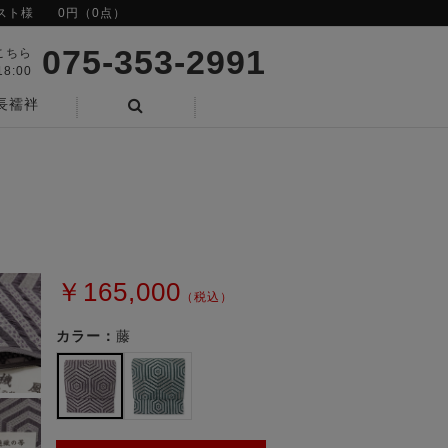
スト様
0円（0点）
075-353-2991
こちら
8:00
長襦袢
検索
￥165,000
（税込）
カラー：
藤