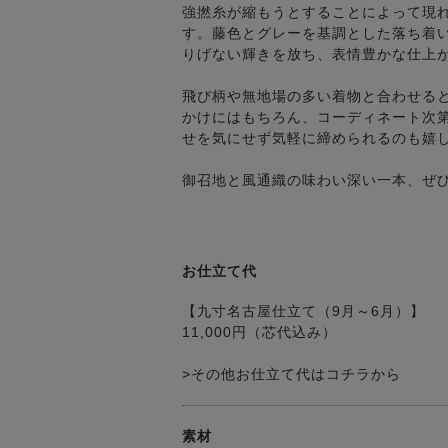
強撚糸が縮もうとすることによって現
す。藤色とグレーを基調とした落ち着
りげない輝きを放ち、表情豊かな仕上
飛び柄や無地場の多い着物と合わせる
かけにはもちろん、コーディネート次
せを気にせず気軽に締められるのも嬉
御召地と風通織の味わい深い一本、ぜ
お仕立て代
【九寸名古屋仕立て（9月～6月）】
11,000円（芯代込み）
>その他お仕立て代はコチラから
素材