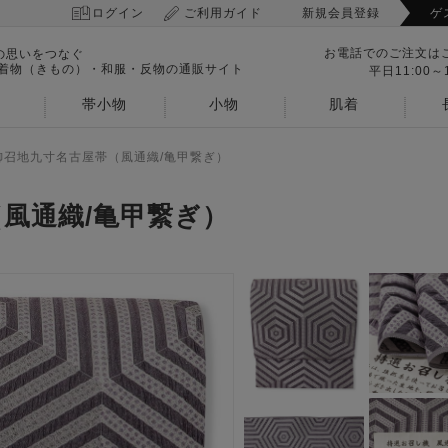
ログイン
ご利用ガイド
新規会員登録
ゲ
お電話でのご注文は
の思いをつなぐ
 着物（きもの）・和服・反物の通販サイト
平日11:00～1
帯小物
小物
肌着
御召地九寸名古屋帯（風通織/亀甲繋ぎ）
風通織/亀甲繋ぎ）