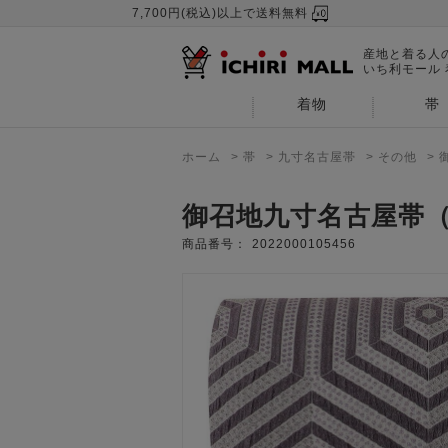
7,700円(税込)以上で送料無料
産地と着る人
いち利モール
着物
帯
ホーム
>
帯
>
九寸名古屋帯
>
その他
>
御召地九寸名古屋帯（
商品番号：
2022000105456