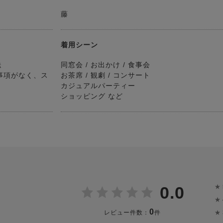
藤
着用シーン
送
同窓会 / お出かけ / 食事会
事項がなく、ス
お茶席 / 観劇 / コンサート
カジュアルパーティー
ショッピング など
★
0.0
★
0
★
レビュー件数：
件