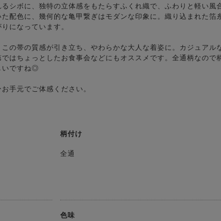
れるシボに、独特の立体感をもたらすふくれ織で、ふわりと軽い風
いた配色に、幾何的な亀甲繋ぎはモダンな印象に。織り込まれた箔
がりになっています。
とこの帯の質感が引き立ち、やわらかな大人な着姿に。カジュアル
第ではちょっとしたお食事会などにもオススメです。全通柄なので
しいですね◎
ひお手元でご体感ください。
柄付け
全通
色味