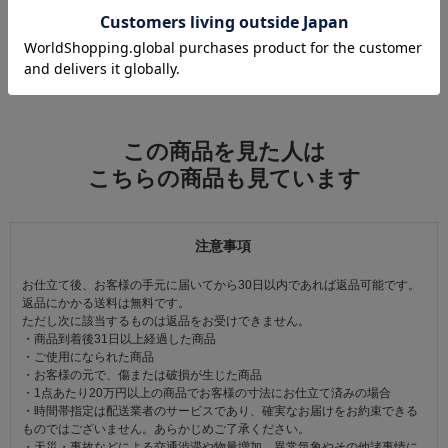
この商品をコーデする
すべてのコーディネートを見る
この商品を見た人は
こちらの商品も見ています
注意事項
お仕立て後、お客様の手元に届いてから30日以内であれば返品可能です。
返品にかかる送料は無料です。
ただし次に該当するものは返品をお受けできません。
・商品到着後31日以上経過した商品
・ご使用になられた商品
・お客様の元で、傷または破損が生じた商品
・1点あたり20万円以上の商品でお客様の寸法にお仕立て済みの場合
・時間帯指定は配送業者のサービスであり、確実なお届けをお約束できる
ものではございません。あらかじめご了承ください。
・天災・事故などによる交通渋滞や物量増加、異常気象やその他諸事情に