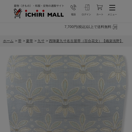
7,700円(税込)以上で送料無料
ホーム
>
帯
>
夏帯
>
九寸
>
西陣夏九寸名古屋帯（百合花文）【織楽浅野】