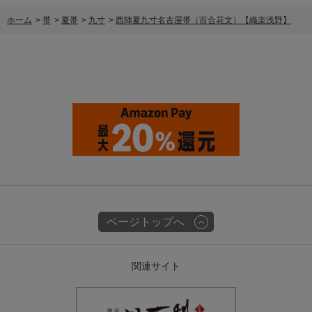
ホーム
>
帯
>
夏帯
>
九寸
>
西陣夏九寸名古屋帯（百合花文）【織楽浅野】
ページトップへ
関連サイト