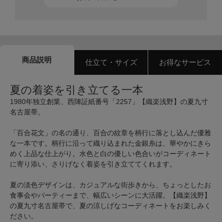
商品説明
仕立て・サイズ
お得なサービス
夏の着姿を引き立てる一本
1980年独立創業、西陣証紙番号「2257」【織楽浅野】の夏九寸
名古屋帯。
「百合花文」の名の通り、百合の紋章を柄行に落とし込んだ優雅
な一本です。柄行に沿って織り込まれた金銀糸は、華やかにきら
めく上品な仕上がり。水色と白の優しい色合いがコーディネート
に寄り添い、さりげなく着姿を引き立ててくれます。
夏の淡色デザインは、カジュアルな街歩きから、ちょっとしたお
食事会やパーティーまで、幅広いシーンに大活躍。【織楽浅野】
の夏九寸名古屋帯で、夏の涼しげなコーディネートをお楽しみく
ださい。