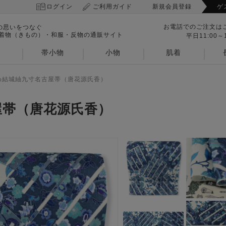
ログイン
ご利用ガイド
新規会員登録
ゲ
お電話でのご注文は
の思いをつなぐ
 着物（きもの）・和服・反物の通販サイト
平日11:00～1
帯小物
小物
肌着
め結城紬九寸名古屋帯（唐花源氏香）
屋帯（唐花源氏香）