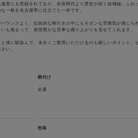
化遺産にも登録されており、奈良時代より歴史が続く結城紬。ふわ
的な一枚を名古屋帯に仕立てた一本です。
がバランスよく、伝統的な柄行きの中にもモダンな雰囲気が感じら
合いも相まって、表情豊かな見事な織り上がりを見せてくれます。
りと体に馴染んで、末永くご愛用いただけるのも嬉しいポイント。
ださい。
柄付け
全通
色味