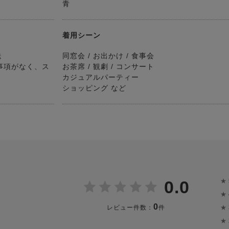
青
着用シーン
送
同窓会 / お出かけ / 食事会
事項がなく、ス
お茶席 / 観劇 / コンサート
カジュアルパーティー
ショッピング など
★
0.0
★
0
★
レビュー件数：
件
★