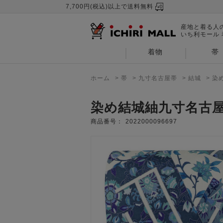
7,700円(税込)以上で送料無料
産地と着る人
いち利モール
着物
帯
ホーム
>
帯
>
九寸名古屋帯
>
結城
>
染
染め結城紬九寸名古
商品番号：
2022000096697