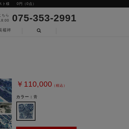
スト様
0円（0点）
075-353-2991
こちら
8:00
長襦袢
検索
￥110,000
（税込）
カラー：
青