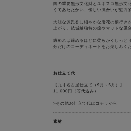
国の重要無形文化財とユネスコ無形文
くてあたたかい、優しい風合いが魅力
大胆な源氏香に細やかな唐花の柄行き
上がり。結城紬独特の節やマットな風
締めれば締めるほどに柔らかくしっと
分だけのコーディネートをお楽しみく
お仕立て代
【九寸名古屋仕立て（9月～6月）】
11,000円（芯代込み）
>その他お仕立て代はコチラから
素材