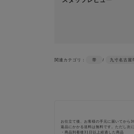
スタッフレビュー
関連カテゴリ：
帯
/
九寸名古屋
お仕立て後、お客様の手元に届いてから3
返品にかかる送料は無料です。ただし次
・商品到着後31日以上経過した商品