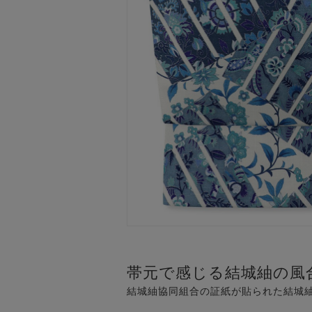
帯元で感じる結城紬の風
結城紬協同組合の証紙が貼られた結城