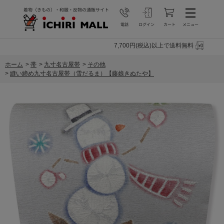
7,700円(税込)以上で送料無料
ホーム
>
帯
>
九寸名古屋帯
>
その他
>
縫い締め九寸名古屋帯（雪だるま）【藤娘きぬたや】