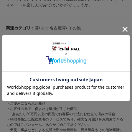
ィネートを楽しんでみてはいかがでしょうか。
関連カテゴリ：
帯
/
九寸名古屋帯
/
その他
この商品を見た人は
こちらの商品も見ています
注意事項
お仕立て後、お客様の手元に届いてから30日以内であれば返品可能です。
返品にかかる送料は無料です。
ただし次に該当するものは返品をお受けできません。
・商品到着後31日以上経過した商品
・ご使用になられた商品
・お客様の元で、傷または破損が生じた商品
・1点あたり20万円以上の商品でお客様の寸法にお仕立て済みの場合
・時間帯指定は配送業者のサービスであり、確実なお届けをお約束できる
ものではございません。あらかじめご了承ください。
・天災・事故などによる交通渋滞や物量増加、異常気象やその他諸事情に