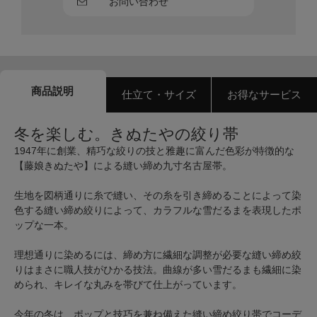
お問い合わせ
商品説明
仕立て・サイズ
お得なサービス
冬を楽しむ。きぬたやの絞り帯
1947年に創業、精巧な絞りの技と雅趣に富んだ色彩が特徴的な
【藤娘きぬたや】による縫い締め九寸名古屋帯。
生地を図柄通りに糸で縫い、その糸を引き締めることによって染
色する縫い締め絞りによって、カラフルな雪だるまを表現したポ
ップな一本。
理想通りに染めるには、締め方に繊細な調整が必要な縫い締め絞
りはまさに職人技がひかる技法。曲線が多い雪だるまも繊細に染
められ、キレイな丸みを帯びて仕上がっています。
今年の冬は、ポップと技巧を兼ね備えた縫い締め絞り帯でコーデ