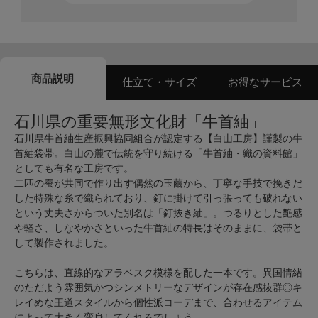
商品説明
仕立て・サイズ
お得なサービス
石川県の重要無形文化財「牛首紬」
石川県牛首紬生産振興協同組合が認定する【白山工房】謹製の牛
首紬袋帯。白山の麓で伝統を守り続ける「牛首紬・織の資料館」
としても有名な工房です。
二匹の蚕が共同で作り出す偶然の玉繭から、丁寧な手技で挽きだ
した特殊な糸で織られており、釘に掛けて引っ張っても破れない
という丈夫さからついた別名は「釘抜き紬」。つるりとした艶感
や軽さ、しなやかさといった牛首紬の特長はそのままに、袋帯と
して製作されました。
こちらは、直線的なアラベスク模様を配した一本です。異国情緒
のただよう雰囲気かつシンメトリーなデザインが存在感抜群◎キ
レイめな王道スタイルから個性派コーデまで、合わせるアイテム
によって大きく変身してくれるでしょう。