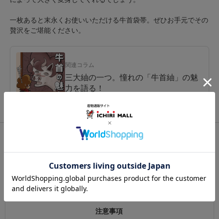
一枚あると末永くお使いいただける牛首袋帯。ぜひお手元でその
贅沢をご堪能ください。
関連コラム
三大紬の一つ。憧れの「牛首紬」の魅
力を語る！
関連カテゴリ：
帯
/
夏帯
/
袋帯
この商品を見た人は
こちらの商品も見ています
注意事項