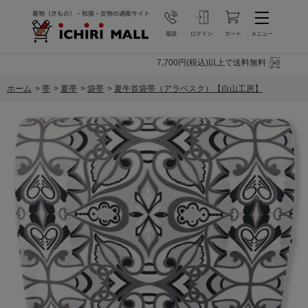
7,700円(税込)以上で送料無料
ホーム
>
帯
>
夏帯
>
袋帯
>
夏牛首袋帯（アラベスク）【白山工房】