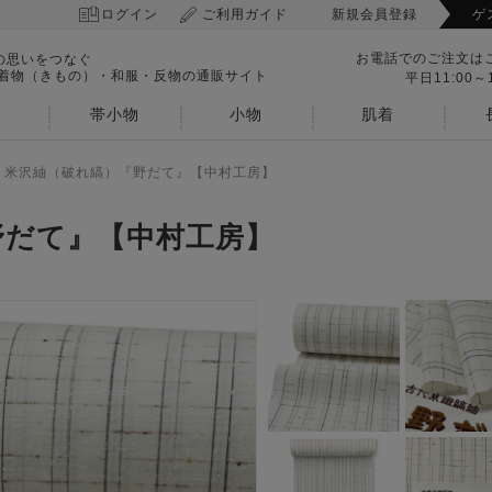
ログイン
ご利用ガイド
新規会員登録
ゲ
お電話でのご注文は
の思いをつなぐ
 着物（きもの）・和服・反物の通販サイト
平日11:00～1
帯小物
小物
肌着
>
米沢紬（破れ縞）『野だて』【中村工房】
野だて』【中村工房】