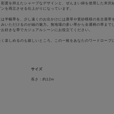
。彩度を抑えたシャープなデザインと、ぜんまい綿を使用した米沢
ダンを両立させる仕上がりになっています。
には半幅帯を、少し遠くのお出かけには唐草や更紗模様の名古屋帯
しみいただけるのが紬の魅力。無地場の多い帯から全通柄の帯まで
ひお好きな帯でカジュアルシーンにお役立てください。
長く楽しめるのも嬉しいところ。この一枚をあなたのワードローブ
サイズ
長さ：約12m