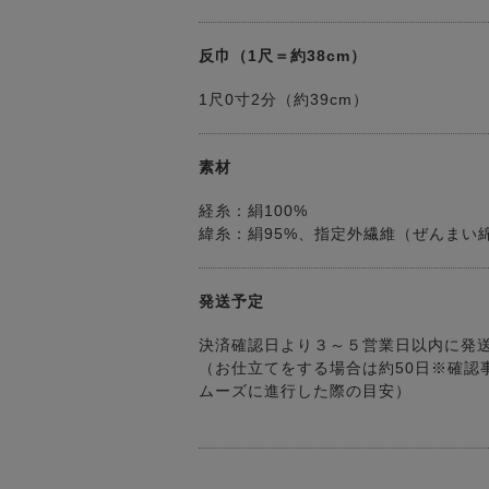
反巾（1尺＝約38cm）
1尺0寸2分（約39cm）
素材
経糸：絹100%
緯糸：絹95%、指定外繊維（ぜんまい綿
発送予定
決済確認日より３～５営業日以内に発
（お仕立てをする場合は約50日※確認
ムーズに進行した際の目安）