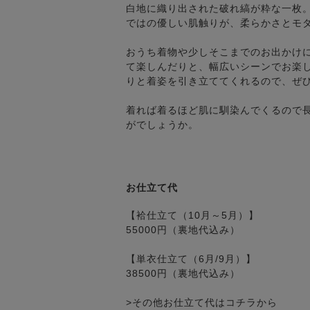
白地に織り出された破れ縞が粋な一枚
ではの優しい肌触りが、柔らかさとモ
おうち着物や少しそこまでのお出かけ
て楽しんだりと、幅広いシーンでお楽
りと着姿を引き立ててくれるので、ぜ
着れば着るほど肌に馴染んでくるので
がでしょうか。
お仕立て代
【袷仕立て（10月～5月）】
55000円（裏地代込み）
【単衣仕立て（6月/9月）】
38500円（裏地代込み）
>その他お仕立て代はコチラから