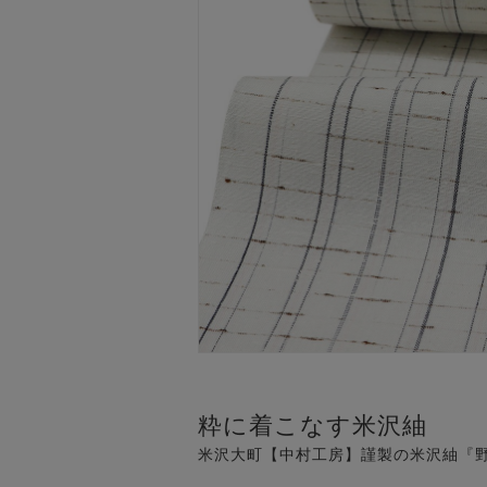
粋に着こなす米沢紬
米沢大町【中村工房】謹製の米沢紬『