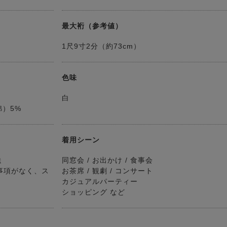
最大裄（参考値）
1尺9寸2分（約73cm）
色味
白
）5%
着用シーン
送
同窓会 / お出かけ / 食事会
事項がなく、ス
お茶席 / 観劇 / コンサート
カジュアルパーティー
ショッピング など