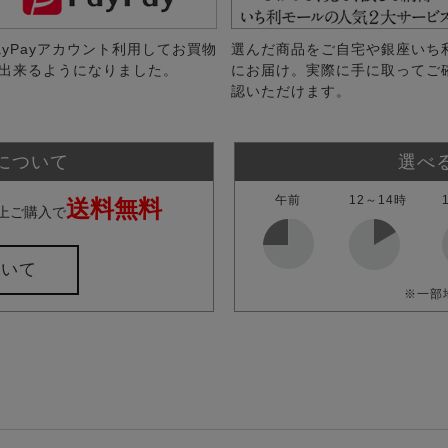
ayPayアカウント利用してお買物
選んだ商品をご自宅や銀座いち
出来るようになりました。
にお届け。実際に手に取ってご
認いただけます。
について
選べ
午前
12～14時
送料無料
上ご購入で
ついて
※一部