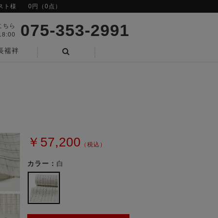
スト様
0円（0点）
075-353-2991
こちら
8:00
長襦袢
検索
￥57,200
（税込）
カラー：
白