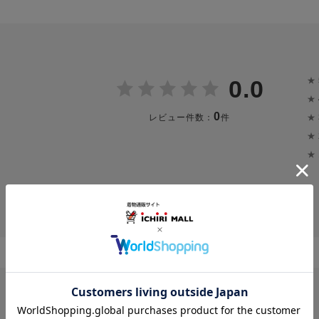
★
0.0
★
0
★
レビュー件数：
件
★
★
投稿画像はありません。