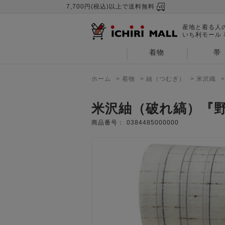
7,700円(税込)以上で送料無料
産地と着る人
いち利モール
着物
帯
ホーム
>
着物
>
紬（つむぎ）
>
米沢織
米沢紬（破れ縞）『
商品番号：
0384485000000