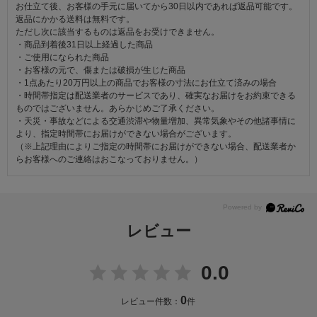
お仕立て後、お客様の手元に届いてから30日以内であれば返品可能です。
返品にかかる送料は無料です。
ただし次に該当するものは返品をお受けできません。
・商品到着後31日以上経過した商品
・ご使用になられた商品
・お客様の元で、傷または破損が生じた商品
・1点あたり20万円以上の商品でお客様の寸法にお仕立て済みの場合
・時間帯指定は配送業者のサービスであり、確実なお届けをお約束できる
ものではございません。あらかじめご了承ください。
・天災・事故などによる交通渋滞や物量増加、異常気象やその他諸事情に
より、指定時間帯にお届けができない場合がございます。
（※上記理由によりご指定の時間帯にお届けができない場合、配送業者か
らお客様へのご連絡はおこなっておりません。）
レビュー
0.0
0
レビュー件数：
件