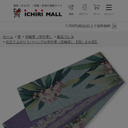
7,700円(税込)以上で送料無料
ホーム
>
帯
>
半幅帯（半巾帯）
>
新品プレタ
>
仕立て上がりリバーシブル半巾帯（石楠花）【召しませ花】