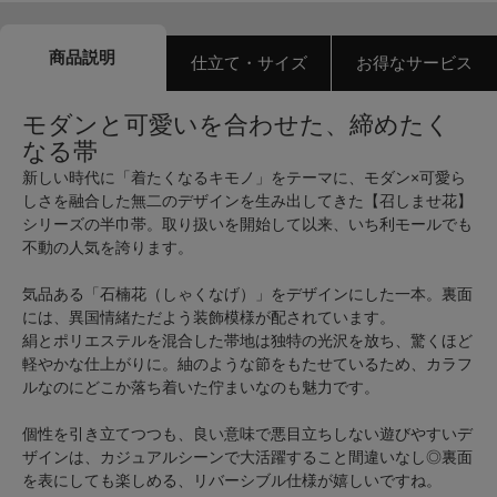
商品説明
仕立て・サイズ
お得なサービス
モダンと可愛いを合わせた、締めたく
なる帯
新しい時代に「着たくなるキモノ」をテーマに、モダン×可愛ら
しさを融合した無二のデザインを生み出してきた【召しませ花】
シリーズの半巾帯。取り扱いを開始して以来、いち利モールでも
不動の人気を誇ります。
気品ある「石楠花（しゃくなげ）」をデザインにした一本。裏面
には、異国情緒ただよう装飾模様が配されています。
絹とポリエステルを混合した帯地は独特の光沢を放ち、驚くほど
軽やかな仕上がりに。紬のような節をもたせているため、カラフ
ルなのにどこか落ち着いた佇まいなのも魅力です。
個性を引き立てつつも、良い意味で悪目立ちしない遊びやすいデ
ザインは、カジュアルシーンで大活躍すること間違いなし◎裏面
を表にしても楽しめる、リバーシブル仕様が嬉しいですね。