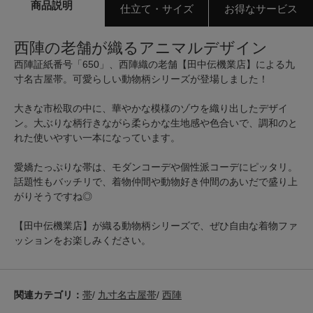
商品説明
仕立て・サイズ
お得なサービス
西陣の老舗が織るアニマルデザイン
西陣証紙番号「650」、西陣織の老舗【田中伝機業店】による九
寸名古屋帯。可愛らしい動物柄シリーズが登場しました！
大きな市松取の中に、華やかな模様のゾウを織り出したデザイ
ン。大ぶりな柄行きながら柔らかな生地感や色合いで、調和のと
れた使いやすい一本になっています。
愛嬌たっぷりな帯は、モダンコーデや個性派コーデにピッタリ。
話題性もバッチリで、着物仲間や動物好き仲間のあいだで盛り上
がりそうですね◎
【田中伝機業店】が織る動物柄シリーズで、ぜひ自由な着物ファ
ッションをお楽しみください。
関連カテゴリ：
帯
/
九寸名古屋帯
/
西陣