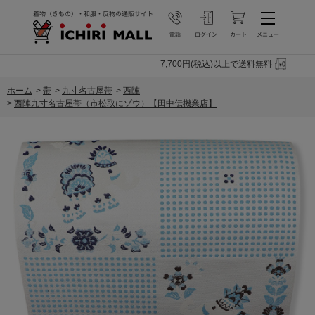
7,700円(税込)以上で送料無料
ホーム
>
帯
>
九寸名古屋帯
>
西陣
>
西陣九寸名古屋帯（市松取にゾウ）【田中伝機業店】