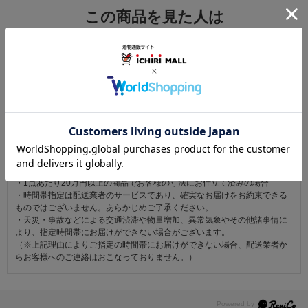
この商品を見た人は
こちらの商品も見ています
注意事項
お仕立て後、お客様の手元に届いてから30日以内であれば返品可能です。
返品にかかる送料は無料です。
ただし次に該当するものは返品をお受けできません。
・商品到着後31日以上経過した商品
・ご使用になられた商品
・お客様の元で、傷または破損が生じた商品
・1点あたり20万円以上の商品でお客様の寸法にお仕立て済みの場合
・時間帯指定は配送業者のサービスであり、確実なお届けをお約束できる
ものではございません。あらかじめご了承ください。
・天災・事故などによる交通渋滞や物量増加、異常気象やその他諸事情に
より、指定時間帯にお届けができない場合がございます。
（※上記理由によりご指定の時間帯にお届けができない場合、配送業者か
らお客様へのご連絡はおこなっておりません。）