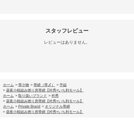
スタッフレビュー
レビューはありません。
ホーム
>
帯小物
>
帯締（帯〆）
>
平組
>
昼夜小桜組み撚り房帯締【衿秀×いち利モール】
ホーム
>
取り扱いブランド
>
衿秀
>
昼夜小桜組み撚り房帯締【衿秀×いち利モール】
ホーム
>
Private Brand
>
オリジナル帯締
>
昼夜小桜組み撚り房帯締【衿秀×いち利モール】