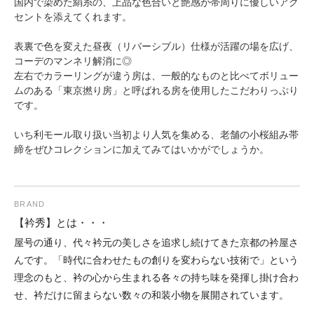
国内で染めた絹糸の、上品な色合いと艶感が帯周りに優しいアク
セントを添えてくれます。
表裏で色を変えた昼夜（リバーシブル）仕様が活躍の場を広げ、
コーデのマンネリ解消に◎
左右でカラーリングが違う房は、一般的なものと比べてボリュー
ムのある「東京撚り房」と呼ばれる房を使用したこだわりっぷり
です。
いち利モール取り扱い当初より人気を集める、老舗の小桜組み帯
締をぜひコレクションに加えてみてはいかがでしょうか。
BRAND
【衿秀】とは・・・
屋号の通り、代々衿元の美しさを追求し続けてきた京都の衿屋さ
んです。「時代に合わせたもの創りを変わらない技術で」という
理念のもと、衿の心から生まれる各々の持ち味を発揮し掛け合わ
せ、衿だけに留まらない数々の和装小物を展開されています。