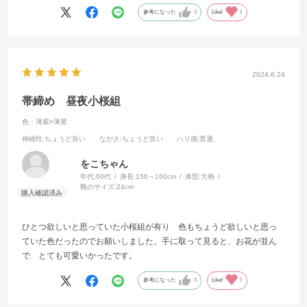
参考になった
3
Like!
3
2024.6.24
帯締め 昼夜小桜組
色：薄紫×薄黄
伸縮性
:ちょうど良い
ながさ
:ちょうど良い
ハリ感
:普通
をこちゃん
年代:
60代
身長:
156～160cm
体型:
大柄
靴のサイズ:
24cm
ひとつ欲しいと思っていた小桜組が有り 色もちょうど欲しいと思っ
ていた色だったのでお願いしました。手に取って見ると、お花が並ん
で とても可愛いかったです。
参考になった
3
Like!
3