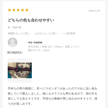
2024.9.23
どちらの色も合わせやすい
色：深緑×紫
伸縮性
:ちょうど良い
ながさ
:ちょうど良い
ハリ感
:普通
no name
年代:
50代
身長:
151～155cm
体型:
ふつう
靴のサイズ:
～23cm
手持ちの帯の模様に、所々にマゼンダ？があったのでそれに近い色を
探していて購入しました。他にもカラフルな帯があるので、緑の方を
表にしても良さそうです。手持ちの着物や帯に合わせやすそうで、使
うのが楽しみです。