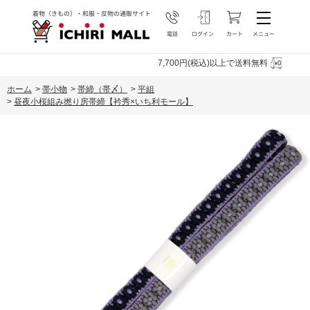
7,700円(税込)以上で送料無料
ホーム
>
帯小物
>
帯締（帯〆）
>
平組
>
昼夜小桜組み撚り房帯締【衿秀×いち利モール】