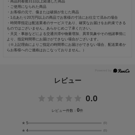
・商品到着後31日以上経過した商品
・ご使用になられた商品
・お客様の元で、傷または破損が生じた商品
・1点あたり20万円以上の商品でお客様の寸法にお仕立て済みの場合
・時間帯指定は配送業者のサービスであり、確実なお届けをお約束できる
ものではございません。あらかじめご了承ください。
・天災・事故などによる交通渋滞や物量増加、異常気象やその他諸事情に
より、指定時間帯にお届けができない場合がございます。
（※上記理由によりご指定の時間帯にお届けができない場合、配送業者か
らお客様へのご連絡はおこなっておりません。）
レビュー
0.0
0
レビュー件数：
件
★
5
(0)
★
4
(0)