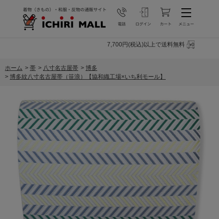
7,700円(税込)以上で送料無料
ホーム
>
帯
>
八寸名古屋帯
>
博多
>
博多紋八寸名古屋帯（笹浪）【協和織工場×いち利モール】