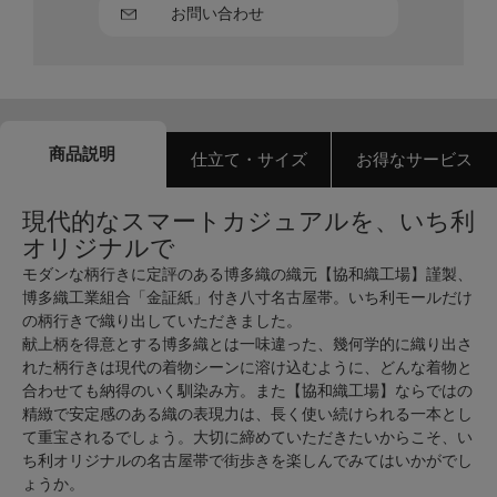
お問い合わせ
商品説明
仕立て・サイズ
お得なサービス
現代的なスマートカジュアルを、いち利
オリジナルで
モダンな柄行きに定評のある博多織の織元【協和織工場】謹製、
博多織工業組合「金証紙」付き八寸名古屋帯。いち利モールだけ
の柄行きで織り出していただきました。
献上柄を得意とする博多織とは一味違った、幾何学的に織り出さ
れた柄行きは現代の着物シーンに溶け込むように、どんな着物と
合わせても納得のいく馴染み方。また【協和織工場】ならではの
精緻で安定感のある織の表現力は、長く使い続けられる一本とし
て重宝されるでしょう。大切に締めていただきたいからこそ、い
ち利オリジナルの名古屋帯で街歩きを楽しんでみてはいかがでし
ょうか。