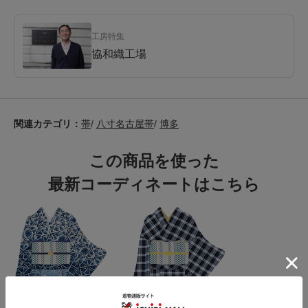
工房特集
協和織工場
関連カテゴリ：
帯
/
八寸名古屋帯
/
博多
この商品を使った
最新コーディネートはこちら