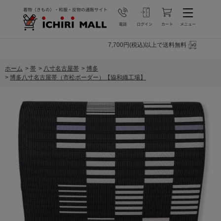
7,700円(税込)以上で送料無料
ホーム
>
帯
>
八寸名古屋帯
>
博多
>
博多八寸名古屋帯（市松ボーダー）【協和織工場】