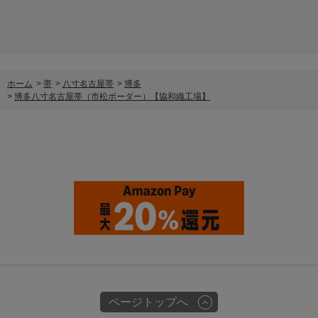
ホーム
>
帯
>
八寸名古屋帯
>
博多
>
博多八寸名古屋帯（市松ボーダー）【協和織工場】
ページトップへ