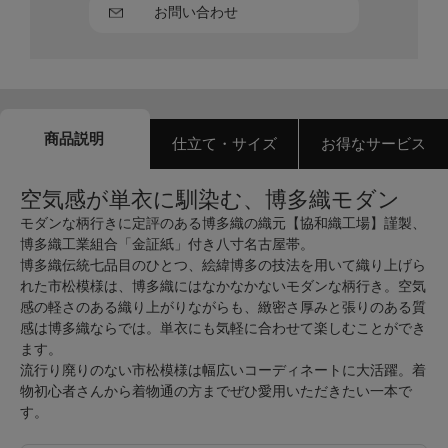
お問い合わせ
商品説明
仕立て・サイズ
お得なサービス
空気感が単衣に馴染む、博多織モダン
モダンな柄行きに定評のある博多織の織元【協和織工場】謹製、
博多織工業組合「金証紙」付き八寸名古屋帯。
博多織伝統七品目のひとつ、絵緯博多の技法を用いて織り上げら
れた市松模様は、博多織にはなかなかないモダンな柄行き。空気
感の軽さのある織り上がりながらも、緻密さ厚みと張りのある質
感は博多織ならでは。単衣にも気軽に合わせて楽しむことができ
ます。
流行り廃りのない市松模様は幅広いコーディネートに大活躍。着
物初心者さんから着物通の方までぜひ愛用いただきたい一本で
す。