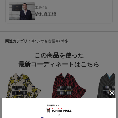
工房特集
協和織工場
関連カテゴリ：
帯
/
八寸名古屋帯
/
博多
この商品を使った
最新コーディネートはこちら