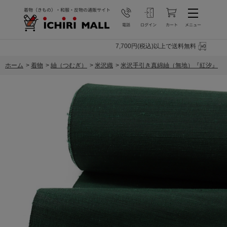
7,700円(税込)以上で送料無料
ホーム
>
着物
>
紬（つむぎ）
>
米沢織
>
米沢手引き真綿紬（無地）『紅汐』