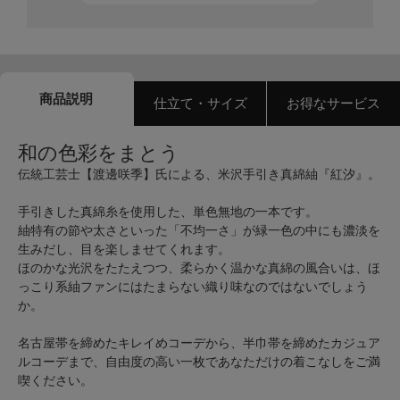
商品説明
仕立て・サイズ
お得なサービス
和の色彩をまとう
伝統工芸士【渡邊咲季】氏による、米沢手引き真綿紬『紅汐』。
手引きした真綿糸を使用した、単色無地の一本です。
紬特有の節や太さといった「不均一さ」が緑一色の中にも濃淡を
生みだし、目を楽しませてくれます。
ほのかな光沢をたたえつつ、柔らかく温かな真綿の風合いは、ほ
っこり系紬ファンにはたまらない織り味なのではないでしょう
か。
名古屋帯を締めたキレイめコーデから、半巾帯を締めたカジュア
ルコーデまで、自由度の高い一枚であなただけの着こなしをご満
喫ください。