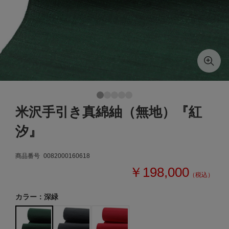
米沢手引き真綿紬（無地）『紅
汐』
商品番号
0082000160618
￥198,000
（税込）
カラー：深緑