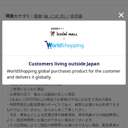
関連カテゴリ：
着物
/
紬（つむぎ）
/
米沢織
この商品を見た人は
こちらの商品も見ています
注意事項
お仕立て後、お客様の手元に届いてから30日以内であれば返品可能です。
返品にかかる送料は無料です。
ただし次に該当するものは返品をお受けできません。
・商品到着後31日以上経過した商品
・ご使用になられた商品
・お客様の元で、傷または破損が生じた商品
・1点あたり20万円以上の商品でお客様の寸法にお仕立て済みの場合
・時間帯指定は配送業者のサービスであり、確実なお届けをお約束できる
ものではございません。あらかじめご了承ください。
・天災・事故などによる交通渋滞や物量増加、異常気象やその他諸事情に
より、指定時間帯にお届けができない場合がございます。
（※上記理由によりご指定の時間帯にお届けができない場合、配送業者か