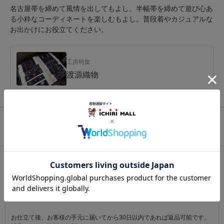
名古屋帯を締めて風情を出してもよし、半幅帯を締めて遊び心あ
る小粋なコーディネートを楽しむもよし。普段着やカジュアルな
お出かけにお役立てください。
工房特集
渡源織物
関連カテゴリ：
着物
/
紬（つむぎ）
/
米沢織
この商品を見た人は
こちらの商品も見ています
注意事項
お仕立て後、お客様の手元に届いてから30日以内であれば返品可能です。