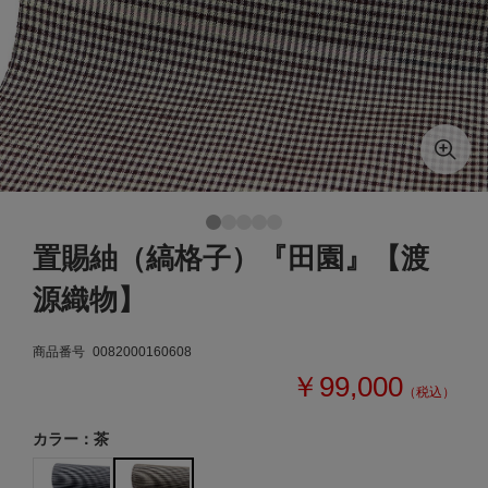
置賜紬（縞格子）『田園』【渡
源織物】
商品番号
0082000160608
￥99,000
（税込）
カラー：茶