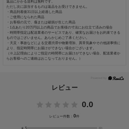
返品にかかる送料は無料です。
ただし次に該当するものは返品をお受けできません。
・商品到着後31日以上経過した商品
・ご使用になられた商品
・お客様の元で、傷または破損が生じた商品
・1点あたり20万円以上の商品でお客様の寸法にお仕立て済みの場合
・時間帯指定は配送業者のサービスであり、確実なお届けをお約束できる
ものではございません。あらかじめご了承ください。
・天災・事故などによる交通渋滞や物量増加、異常気象やその他諸事情に
より、指定時間帯にお届けができない場合がございます。
（※上記理由によりご指定の時間帯にお届けができない場合、配送業者か
らお客様へのご連絡はおこなっておりません。）
レビュー
0.0
0
レビュー件数：
件
★
5
(0)