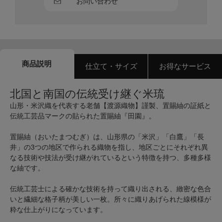
お問い合わせ
商品説明
仕立て・サイズ
お得なサービス
北国と南国の伝統受け継ぐ米琉
山形・米沢織を代表する老舗【渡源織物】謹製、置賜紬の証紙と
伝統工芸品マークの貼られた置賜紬『田園』。
置賜紬（おいたまつむぎ）は、山形県の「米沢」「白鷹」「長
井」の3つの地区で作られる織物を指し、地区ごとにそれぞれ異
なる技術や技法が受け継がれているという特徴を持つ、多種多様
な紬です。
伝統工芸士による確かな技術を持って織り出される、緻密な色合
いと繊細な格子柄が美しい一枚。所々に織りあげられた線模様が
粋な仕上がりになっています。