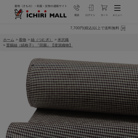
7,700円(税込)以上で送料無料
ホーム
>
着物
>
紬（つむぎ）
>
米沢織
>
置賜紬（縞格子）『田園』【渡源織物】