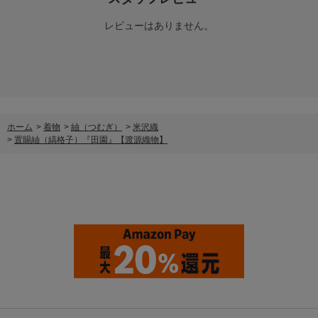
レビューはありません。
ホーム
>
着物
>
紬（つむぎ）
>
米沢織
>
置賜紬（縞格子）『田園』【渡源織物】