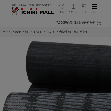
7,700円(税込)以上で送料無料
ホーム
>
着物
>
紬（つむぎ）
>
その他
>
赤城生紬（縞に更紗）