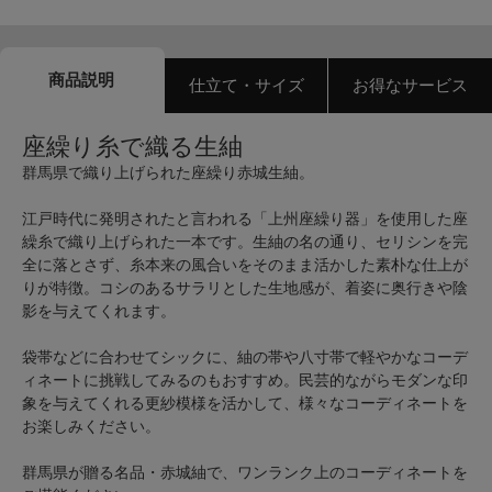
商品説明
仕立て・サイズ
お得なサービス
座繰り糸で織る生紬
群馬県で織り上げられた座繰り赤城生紬。
江戸時代に発明されたと言われる「上州座繰り器」を使用した座
繰糸で織り上げられた一本です。生紬の名の通り、セリシンを完
全に落とさず、糸本来の風合いをそのまま活かした素朴な仕上が
りが特徴。コシのあるサラリとした生地感が、着姿に奥行きや陰
影を与えてくれます。
袋帯などに合わせてシックに、紬の帯や八寸帯で軽やかなコーデ
ィネートに挑戦してみるのもおすすめ。民芸的ながらモダンな印
象を与えてくれる更紗模様を活かして、様々なコーディネートを
お楽しみください。
群馬県が贈る名品・赤城紬で、ワンランク上のコーディネートを