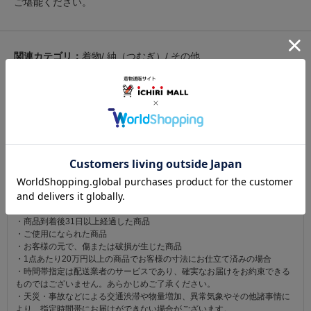
ご堪能ください。
関連カテゴリ：
着物
/
紬（つむぎ）
/
その他
この商品を見た人は
こちらの商品も見ています
注意事項
お仕立て後、お客様の手元に届いてから30日以内であれば返品可能です。
返品にかかる送料は無料です。
ただし次に該当するものは返品をお受けできません。
・商品到着後31日以上経過した商品
・ご使用になられた商品
・お客様の元で、傷または破損が生じた商品
・1点あたり20万円以上の商品でお客様の寸法にお仕立て済みの場合
・時間帯指定は配送業者のサービスであり、確実なお届けをお約束できる
ものではございません。あらかじめご了承ください。
・天災・事故などによる交通渋滞や物量増加、異常気象やその他諸事情に
より、指定時間帯にお届けができない場合がございます。