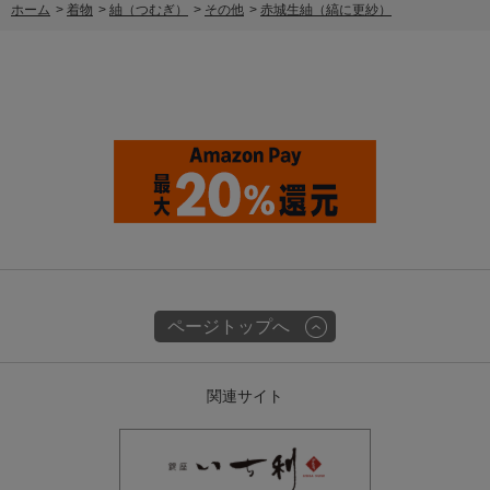
ホーム
>
着物
>
紬（つむぎ）
>
その他
>
赤城生紬（縞に更紗）
ページトップへ
関連サイト