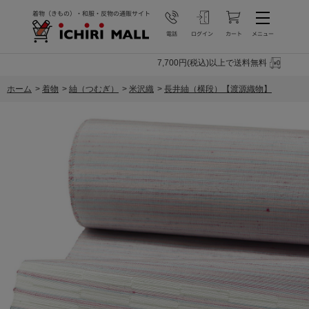
7,700円(税込)以上で送料無料
ホーム
>
着物
>
紬（つむぎ）
>
米沢織
>
長井紬（横段）【渡源織物】