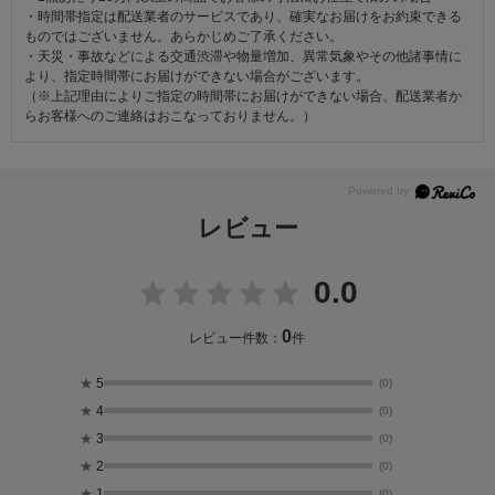
・時間帯指定は配送業者のサービスであり、確実なお届けをお約束できる
ものではございません。あらかじめご了承ください。
・天災・事故などによる交通渋滞や物量増加、異常気象やその他諸事情に
より、指定時間帯にお届けができない場合がございます。
（※上記理由によりご指定の時間帯にお届けができない場合、配送業者か
らお客様へのご連絡はおこなっておりません。）
レビュー
0.0
0
レビュー件数：
件
★
5
(0)
★
4
(0)
★
3
(0)
★
2
(0)
★
1
(0)