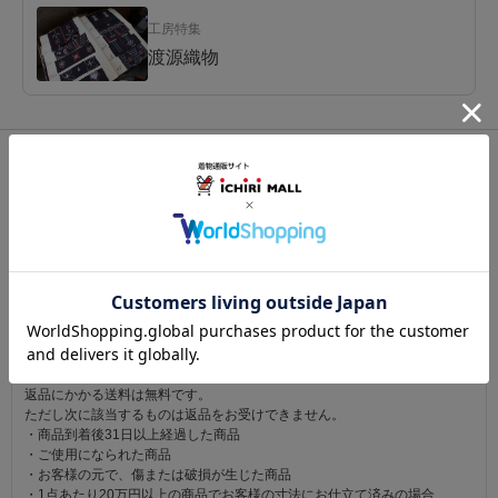
工房特集
渡源織物
関連カテゴリ：
着物
/
紬（つむぎ）
/
米沢織
この商品を見た人は
こちらの商品も見ています
注意事項
お仕立て後、お客様の手元に届いてから30日以内であれば返品可能です。
返品にかかる送料は無料です。
ただし次に該当するものは返品をお受けできません。
・商品到着後31日以上経過した商品
・ご使用になられた商品
・お客様の元で、傷または破損が生じた商品
・1点あたり20万円以上の商品でお客様の寸法にお仕立て済みの場合