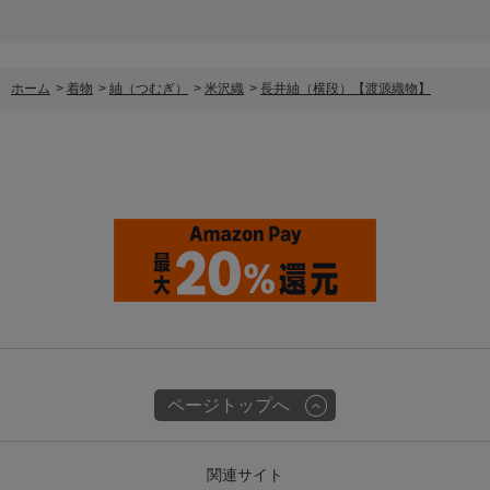
ホーム
>
着物
>
紬（つむぎ）
>
米沢織
>
長井紬（横段）【渡源織物】
ページトップへ
関連サイト