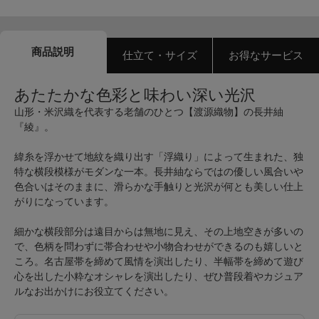
商品説明
仕立て・サイズ
お得なサービス
あたたかな色彩と味わい深い光沢
山形・米沢織を代表する老舗のひとつ【渡源織物】の長井紬
『綾』。
緯糸を浮かせて地紋を織り出す「浮織り」によって生まれた、独
特な横段模様がモダンな一本。長井紬ならではの優しい風合いや
色合いはそのままに、滑らかな手触りと光沢が何とも美しい仕上
がりになっています。
細かな横段部分は遠目からは無地に見え、その上地空きが多いの
で、色柄を問わずに帯合わせや小物合わせができるのも嬉しいと
ころ。名古屋帯を締めて風情を演出したり、半幅帯を締めて遊び
心を出した小粋なオシャレを演出したり、ぜひ普段着やカジュア
ルなお出かけにお役立てください。