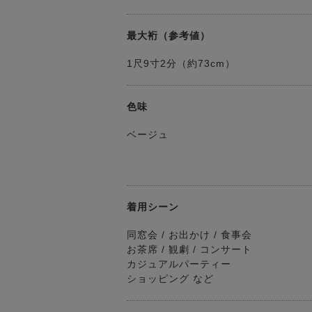
最大裄（参考値）
1尺9寸2分（約73cm）
色味
ベージュ
着用シーン
同窓会 / お出かけ / 食事会
お茶席 / 観劇 / コンサート
カジュアルパーティー
ショッピング など