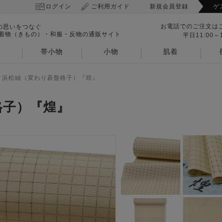
ログイン
ご利用ガイド
新規会員登録
ゲ
お電話でのご注文は
の思いをつなぐ
 着物（きもの）・和服・反物の通販サイト
平日11:00～1
帯小物
小物
肌着
>
浜松紬（変わり碁盤格子）『煌』
格子）『煌』