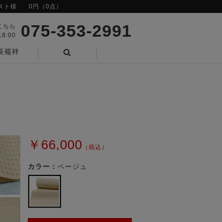
スト様
0円（0点）
075-353-2991
こちら
8:00
長襦袢
検索
￥66,000
（税込）
カラー：
ベージュ