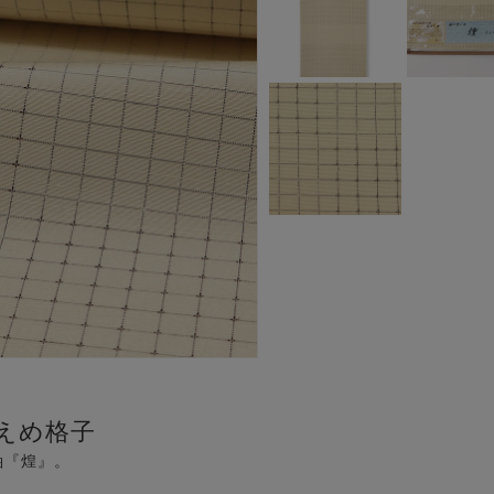
えめ格子
紬『煌』。