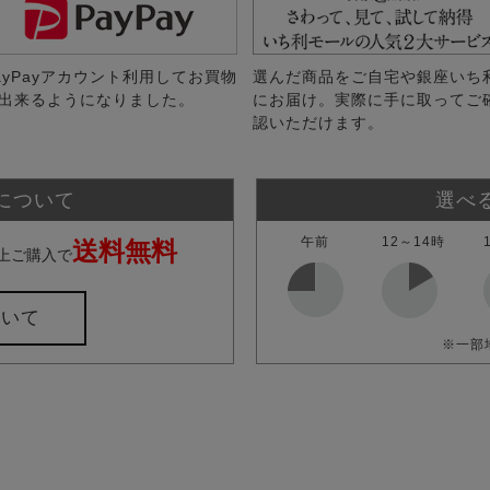
ayPayアカウント利用してお買物
選んだ商品をご自宅や銀座いち
出来るようになりました。
にお届け。実際に手に取ってご
認いただけます。
について
選べ
午前
12～14時
送料無料
上ご購入で
ついて
※一部