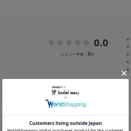
★
0.0
★
0
★
レビュー件数：
件
★
★
投稿画像はありません。