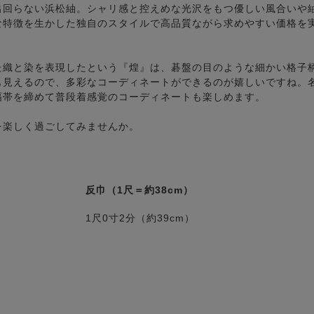
出回らない浜松紬。シャリ感と控えめな光沢をもつ優しい風合いや
な特徴を生かした独自のスタイルで高品質ながら求めやすい価格を
た織と染を表現したという『煌』は、碁盤の目のような細かい格子
も見えるので、多彩なコーディネートができるのが嬉しいですね。
幅帯を締めて普段着感覚のコーディネートも楽しめます。
を楽しく過ごしてみませんか。
反巾（1尺＝約38cm）
1尺0寸2分（約39cm）