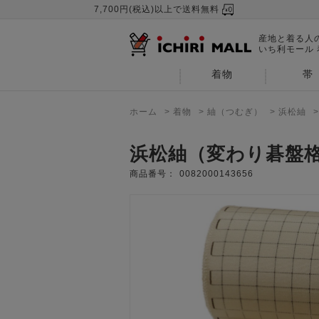
7,700円(税込)以上で送料無料
産地と着る人
いち利モール
着物
帯
ホーム
>
着物
>
紬（つむぎ）
>
浜松紬
浜松紬（変わり碁盤
商品番号：
0082000143656