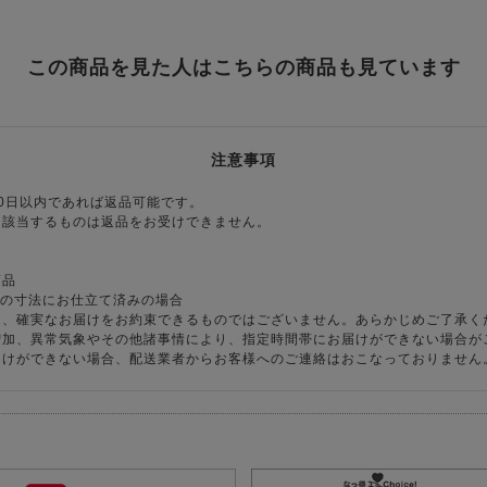
この商品を見た人はこちらの商品も見ています
注意事項
0日以内であれば返品可能です。
に該当するものは返品をお受けできません。
商品
様の寸法にお仕立て済みの場合
り、確実なお届けをお約束できるものではございません。あらかじめご了承く
増加、異常気象やその他諸事情により、指定時間帯にお届けができない場合が
届けができない場合、配送業者からお客様へのご連絡はおこなっておりません