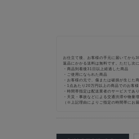
お仕立て後、お客様の手元に届いてから3
返品にかかる送料は無料です。ただし次
・商品到着後31日以上経過した商品
・ご使用になられた商品
・お客様の元で、傷または破損が生じた
・1点あたり20万円以上の商品でのお客
・時間帯指定は配送業者のサービスであ
・天災・事故などによる交通渋滞や物量
（※上記理由によりご指定の時間帯にお