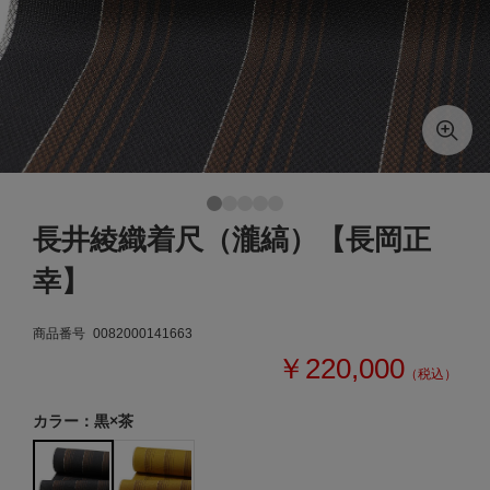
長井綾織着尺（瀧縞）【長岡正
幸】
商品番号
0082000141663
￥220,000
（税込）
カラー：黒×茶