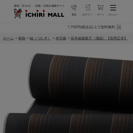
7,700円(税込)以上で送料無料
ホーム
>
着物
>
紬（つむぎ）
>
米沢織
>
長井綾織着尺（瀧縞）【長岡正幸】