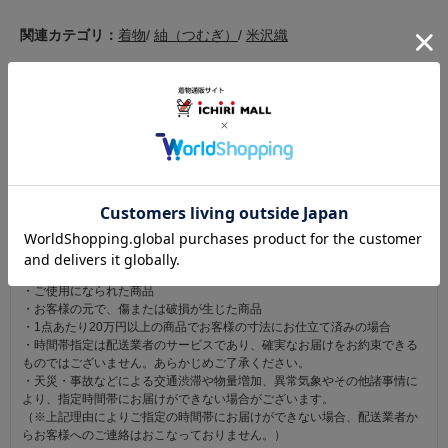
関連カテゴリ：
着物
/
紬（つむぎ）
/
米沢織
この商品を見た人は
こちらの商品も見ています
注意事項
お仕立て後、お客様の手元に届いてから30日以内であれば返品可能です。
返品にかかる送料は無料です。
ただし次に該当するものは返品をお受けできません。
・商品到着後31日以上経過した商品
・ご使用になられた商品
・お客様の元で、傷または破損が生じた商品
・1点あたり20万円以上の商品でお客様の寸法にお仕立て済みの場合
・時間帯指定は配送業者のサービスであり、確実なお届けをお約束できる
ものではございません。あらかじめご了承ください。
・天災・事故などによる交通渋滞や物量増加、異常気象やその他諸事情に
より、指定時間帯にお届けができない場合がございます。
（※上記理由によりご指定の時間帯にお届けができない場合、配送業者か
らお客様へのご連絡はおこなっておりません。）