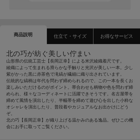
商品説明
仕立て・サイズ
お得なサービス
北の巧が紡ぐ美しい佇まい
山形県の伝統工芸士【長岡正幸】による米沢綾織着尺です。
綾織によって生まれる滑らかな手触りと光沢が美しい一本。少し
紫がかった黒に赤茶色で滝縞が繊細に織り出されています。
伝統的な縞柄は年代を問わず締められるので、この一本を長くお
楽しみいただけるのがポイント。帯合わせも柄物や色を問わず締
められ、様々なコーディネートに活躍できそうです。名古屋帯を
締めて風情を演出したり、半幅帯を締めて遊び心を出した小粋な
オシャレを演出したり、普段着やカジュアルなお出かけにどう
ぞ。
北の巧【長岡正幸】が織り上げる温かみのある逸品。ぜひこの機
会にお手に取ってご覧ください。