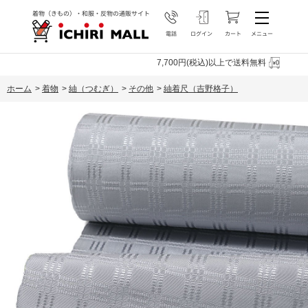
7,700円(税込)以上で送料無料
ホーム
>
着物
>
紬（つむぎ）
>
その他
>
紬着尺（吉野格子）