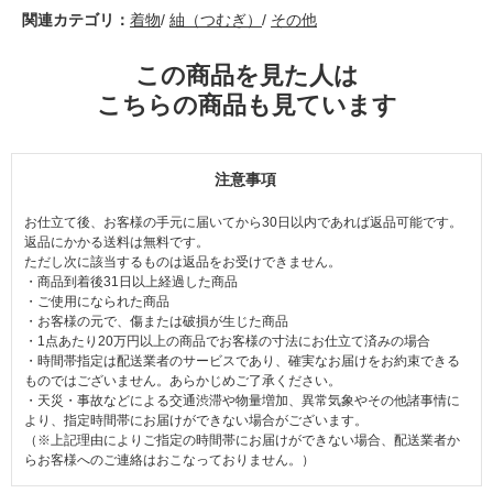
関連カテゴリ：
着物
/
紬（つむぎ）
/
その他
この商品を見た人は
こちらの商品も見ています
注意事項
お仕立て後、お客様の手元に届いてから30日以内であれば返品可能です。
返品にかかる送料は無料です。
ただし次に該当するものは返品をお受けできません。
・商品到着後31日以上経過した商品
・ご使用になられた商品
・お客様の元で、傷または破損が生じた商品
・1点あたり20万円以上の商品でお客様の寸法にお仕立て済みの場合
・時間帯指定は配送業者のサービスであり、確実なお届けをお約束できる
ものではございません。あらかじめご了承ください。
・天災・事故などによる交通渋滞や物量増加、異常気象やその他諸事情に
より、指定時間帯にお届けができない場合がございます。
（※上記理由によりご指定の時間帯にお届けができない場合、配送業者か
らお客様へのご連絡はおこなっておりません。）