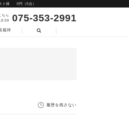
スト様
0円（0点）
075-353-2991
こちら
8:00
長襦袢
検索
履歴を残さない