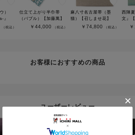
ウ）
仕立て上がり半巾帯
麻八寸名古屋帯（墨
西陣
a-』
（バブル）【加藤萬】
猫）【召しませ花】
文』
0
￥44,000
￥74,800
￥
（税込）
（税込）
（税込）
お客様におすすめの商品
ユーザーレビュー