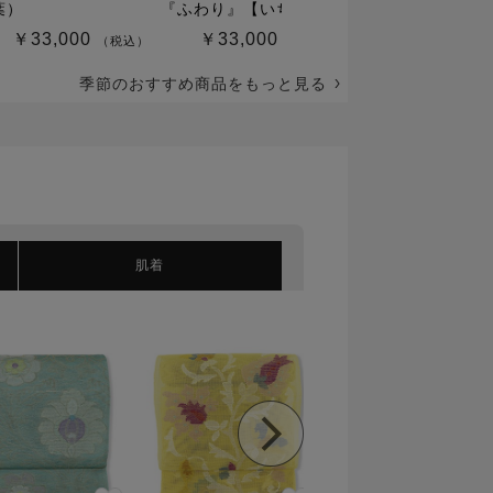
葉）
『ふわり』【いち利...
ー『雨履音』【カレ.
￥33,000
￥33,000
￥4,400
（税込）
（税込）
（
季節のおすすめ商品をもっと見る
肌着