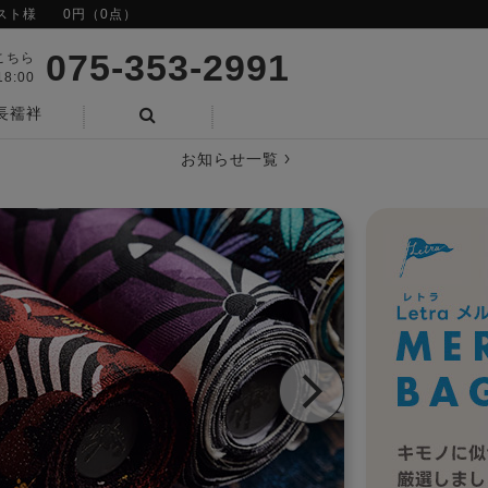
スト様
0円（0点）
075-353-2991
こちら
8:00
長襦袢
検索
お知らせ一覧