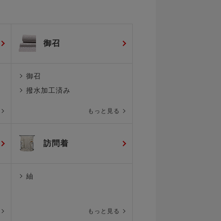
Q：「阿波しじら木綿
（縞）紺×水色×黄緑色」
を選んだ理由は何ですか？
A：阿波しじらの中でも個
御召
性的なものを選びました
Q：コーディネートのポイ
御召
ントはありますか？
A：縞の中の色を帯にも取
撥水加工済み
り入れました
もっと見る
オレンジの帯締めも利いて
ます！！
ご協力ありがとうございま
訪問着
した！
紬
もっと見る