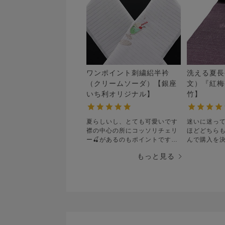
ワンポイント刺繍絽半衿
洗える夏長
（クリームソーダ）【銀座
文）『紅梅
いち利オリジナル】
竹】
夏らしいし、とても可愛いです
迷いに迷っ
襟の中心の所にコッソリチェリ
ほどどちら
ー🍒があるのもポイントです
んで購入を
自分にしかわかりませんけど…
濃色の爽竹
もっと見る
お出かけの時に使う為に長襦袢
可愛い柄が
に付けました
ポイントも
早くお出かけしたいです
くるように
ています。