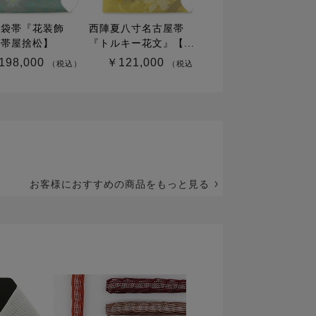
夏袋帯『花装飾
西陣夏八寸名古屋帯
兵児帯（トーションレ
【帯屋捨松】
『トルキー花文』【...
ース）『着乃嘉-kino..
198,000
￥121,000
￥30,800
（税込）
（税込）
（税込
お客様におすすめの商品をもっと見る