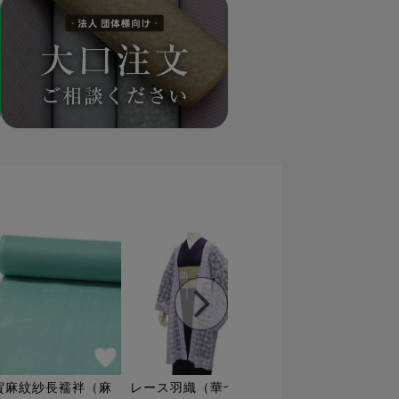
大口注文ページへ
賀麻紋紗長襦袢（麻
レース羽織（華七宝）
カフェ草履専用 雨