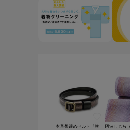
着物クリーニング/お手入れページへ
みんなの
本革帯締めベルト『琳
阿波しじら（