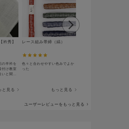
【衿秀】
レース組み帯締（縞）
レース組み帯締（センタ
ライン）
絽の半衿を
色々と合わせやすい色みでよか
とても使いやすい色味でよか
着付け教室
った
た
良いと聞き
。
触りも良く
っと見る
もっと見る
もっと見
。色違いで
なと思って
ユーザーレビューをもっと見る