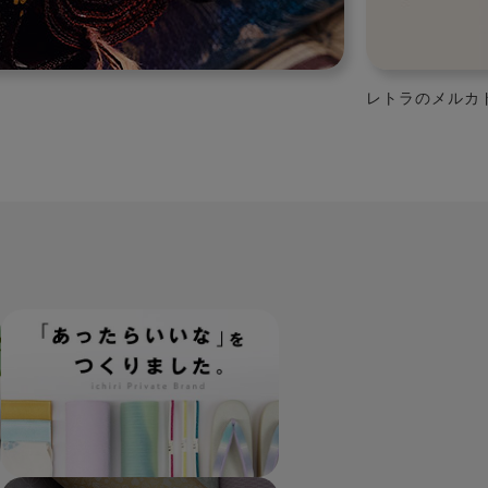
いたしました！
たかはしきもの
プライベートブランドページへ