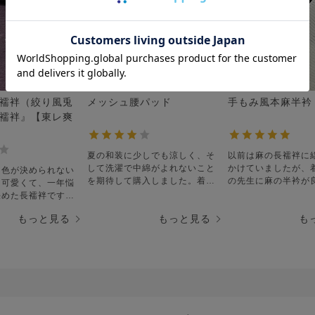
襦袢（絞り風兎
メッシュ腰パッド
手もみ風本麻半衿
襦袢』【東レ爽
夏の和装に少しでも涼しく、そ
以前は麻の長襦袢に
して洗濯で中綿がよれないこと
かけていましたが、
て色が決められない
を期待して購入しました。着用
の先生に麻の半衿が
も可愛くて、一年悩
して出かけましたが、涼しいか
初めて購入しました
決めた長襦袢です。
どうかはわかりませんでした。
思っていたより、肌
が欲しくて、さらに
もっと見る
もっと見る
も
ただ洗濯しても形が保たれてい
買って良かったです
入ってきてトキメキ
るのでその部分はとても満足し
また、購入しようか
高いです。どう柄が
ています。厚みが足りないので
います。
仕立てられるか考え
薄いふきんのようなものを2枚
畳んで挟んで使わせていただい
ています。