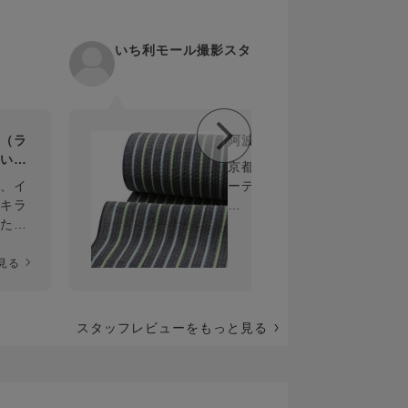
いち利モール撮影スタッフ
（ラ
阿波しじら木綿（縞）
いち
京都スタッフの【祇園祭コ
、イ
ーデ】
キラ
た！
7月15日16日の宵山にあわ
キラ
せて、いち利モールのアイ
テムを取り入れたお祭りコ
見る
もっと見る
見え
ーデで出勤したスタッフの
T▽
コーディネートをご紹介い
たします♪
スタッフレビューをもっと見る
る」
こちらは阿波しじら木綿
どで
（縞）紺×水色×黄緑色の
コーディネートです！