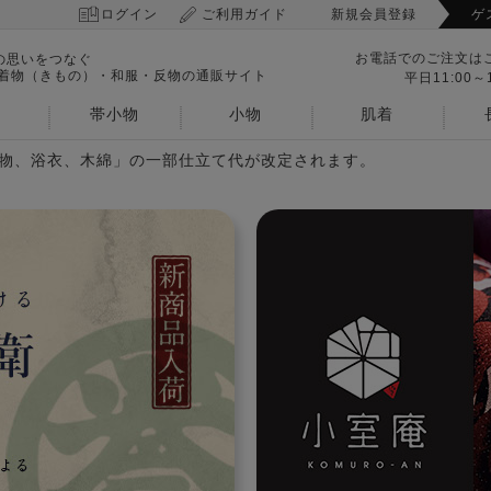
ログイン
ご利用ガイド
新規会員登録
ゲ
お電話でのご注文は
の思いをつなぐ
 着物（きもの）・和服・反物の通販サイト
平日11:00～1
帯小物
小物
肌着
着物、浴衣、木綿」の一部仕立て代が改定されます。