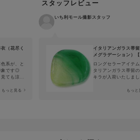
スタッフレビュー
いち利モール撮影スタッフ
浴衣（花尽く
イタリアンガラス帯留
メグラデーション）【
利モールオリジナル】
寒色系が、と
ロングセラーアイテム
印象です◎
タリアンガラス帯留の
、見ても涼し
キラが入荷いたしまし
『涼しさ』を
写真や動画で頑張って
、こちらをど
キラ感を伝えたいとこ
もっと見る
もっと
ろ・・・ですがやはり
づらいですね・・・（
T）
ぜひ「さわってえらべ
や「店舗取り寄せ」な
見てみてくださいね～