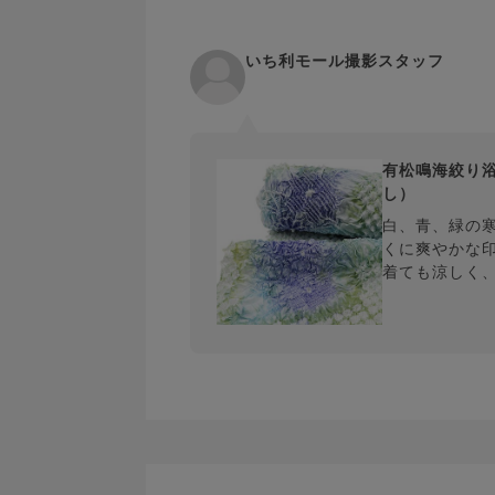
いち利モール撮影スタッフ
有松鳴海絞り
し）
白、青、緑の
くに爽やかな
着ても涼しく
く、とにかく
追求したい方
うぞ♪