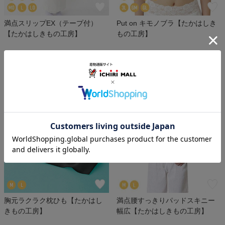
満点スリップEX（テープ付）
Put on キモノブラ【たかはしき
【たかはしきもの工房】
もの工房】
4.4
（
57
）
￥24,200
￥13,200
(税込)
(税込)
胸元ラクラク枕ひも【たかはし
満点腰すっきりパッドスキニー
きもの工房】
幅広【たかはしきもの工房】