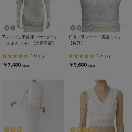
Tシャツ型半襦袢（ボーダー）
和装ブラジャー『美楽っく』
『ふぁんじゅ』【大原商店】
【衿秀】
4.6
4.7
（
5
）
（
7
）
￥7,480
￥9,680
(税込)
(税込)