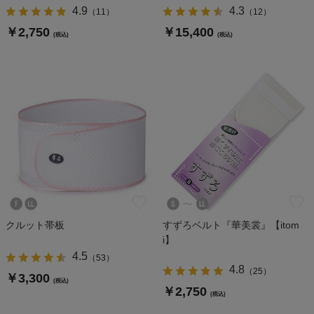
4.9
4.3
（
11
）
（
12
）
￥2,750
￥15,400
(税込)
(税込)
クルット帯板
すずろベルト『華美裳』【itom
i】
4.5
（
53
）
4.8
（
25
）
￥3,300
(税込)
￥2,750
(税込)