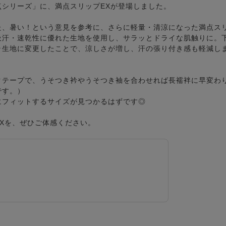
シリーズ」に、満点スリップEXが登場しました。
た、暑い！という意見を参考に、さらに軽量・清涼になった満点ス
吸汗・速乾性に優れた生地を使用し、サラッとドライな肌触りに。
ラ生地に変更したことで、涼しさが増し、汗の張り付き感も軽減し
クテープで、うそつき衿やうそつき袖を合わせれば長襦袢に早変わ
です。）
にフィットするサイズが見つかるはずです◎
Xを、ぜひご体感ください。