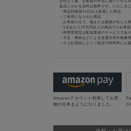
お仕立て後、お客様の手元に届いてから3
返品にかかる送料は無料です。ただし次
・商品到着後31日以上経過した商品
・ご使用になられた商品
・お客様の元で、傷または破損が生じた
・1点あたり20万円以上の商品でのお客
・時間帯指定は配送業者のサービスであ
・天災・事故などによる交通渋滞や物量
（※上記理由によりご指定の時間帯にお
Amazonアカウント利用してお買
P
物が出来るようになりました。
が
送料・お届け