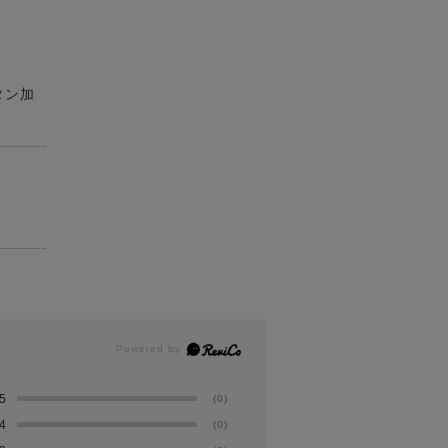
タン加
5
(0)
4
(0)