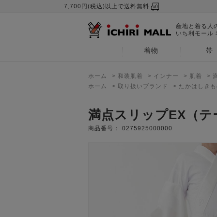
7,700円(税込)以上で送料無料
産地と着る人
いち利モール
着物
帯
ホーム
>
和装肌着
>
インナー
>
肌着
>
ホーム
>
取り扱いブランド
>
たかはしきも
満点スリップEX（
商品番号：
0275925000000