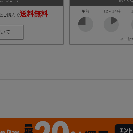
午前
12～14時
送料無料
上ご購入で
ついて
※一部