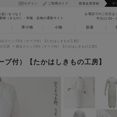
ログイン
ご利用ガイド
新規会員登録
ゲ
お電話でのご注文は
の思いをつなぐ
 着物（きもの）・和服・反物の通販サイト
平日11:00～1
帯小物
小物
肌着
満点スリップEX（テープ付）【たかはしきもの工房】
の工房
>
満点スリップEX（テープ付）【たかはしきもの工房】
テープ付）【たかはしきもの工房】