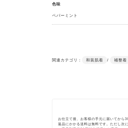
色味
ペパーミント
関連カテゴリ：
和装肌着
/
補整着
お仕立て後、お客様の手元に届いてから3
返品にかかる送料は無料です。ただし次