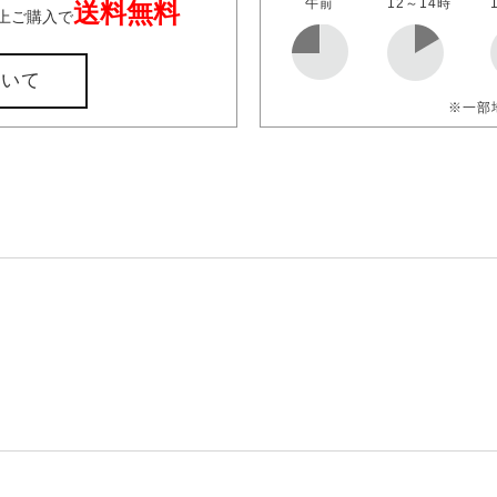
午前
12～14時
送料無料
上ご購入で
ついて
※一部