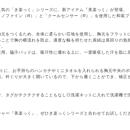
人気の「き楽っく」シリーズに、新アイテム『美楽っく』が登場。
クノファイン（R）」と「クールセンサー（R）」を使用した和装ブ
胸元をつくるため、全体に柔らかい芯地を使用し、胸元をフラット
ることで胸の横流れを防止。適度な幅を持たせた肩紐は肩回りの負
す。
使用。脇汗パッドは、吸汗性に優れる上に、一度吸収した汗を肌に
ットに、お手持ちのハンカチやミニタオルを入れられる胸元中央の
能。衿ぐりが大きく開いているので、下から履くことができ、補正
で、タグがチクチクすることもなし◎洗濯ネットに入れて洗濯機で
ジャー『美楽っく』、ぜひき楽っくシリーズと合わせてお試しくだ