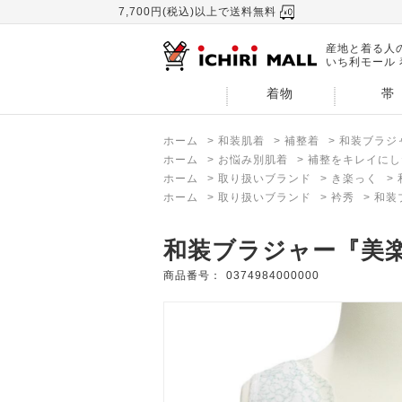
7,700円(税込)以上で送料無料
産地と着る人
いち利モール
着物
帯
ホーム
>
和装肌着
>
補整着
>
和装ブラジ
ホーム
>
お悩み別肌着
>
補整をキレイにし
ホーム
>
取り扱いブランド
>
き楽っく
>
ホーム
>
取り扱いブランド
>
衿秀
>
和装
和装ブラジャー『美
商品番号：
0374984000000