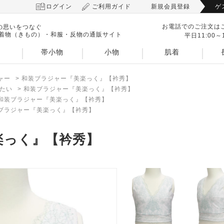
ログイン
ご利用ガイド
新規会員登録
ゲ
お電話でのご注文は
の思いをつなぐ
 着物（きもの）・和服・反物の通販サイト
平日11:00～1
帯小物
小物
肌着
ャー
>
和装ブラジャー『美楽っく』【衿秀】
たい
>
和装ブラジャー『美楽っく』【衿秀】
和装ブラジャー『美楽っく』【衿秀】
ブラジャー『美楽っく』【衿秀】
楽っく』【衿秀】