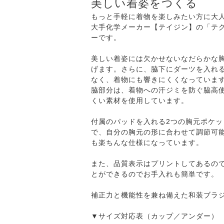
美しい着姿をつくる
もっと手軽に着物を楽しみたい方に大
大手化学メーカー【テイジン】の「テ
ーです。
美しい着姿には欠かせないなだらかな
げます。さらに、脇下にダーツを入れ
なく、着物にも響きにくくなっていま
脇部分は、着物への汗ジミを防ぐ脇高
くい素材を使用しています。
付属のパッドを入れる2つの胸元ポケ
で、自分の胸元の形に合わせて調節可
も楽ちんな仕様になっています。
また、品質表示はプリントしてあるの
とができるのでお手入れも簡単です。
補正力と機能性を兼ね備えた和装ブラ
▼サイズ対応表（カップ／アンダー）