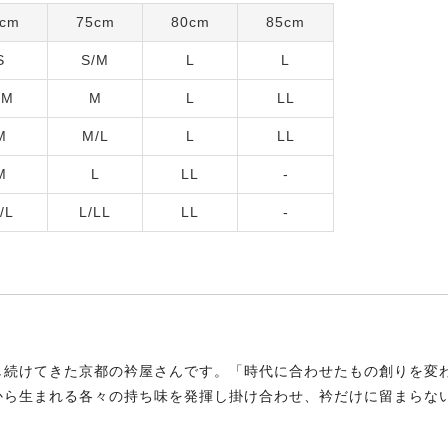
cm
75cm
80cm
85cm
S
S/M
L
L
/M
M
L
LL
M
M/L
L
LL
M
L
LL
-
/L
L/LL
LL
-
し続けてきた京都の衿屋さんです。「時代に合わせたもの創りを変
から生まれる各々の持ち味を発揮し掛け合わせ、衿だけに留まらな