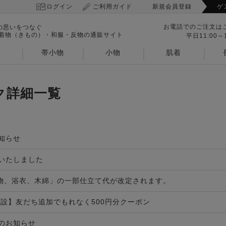
ログイン
ご利用ガイド
新規会員登録
ゲ
お電話でのご注文は
の思いをつなぐ
 着物（きもの）・和服・反物の通販サイト
平日11:00～1
帯小物
小物
肌着
ク詳細一覧
知らせ
いたしました
着物、浴衣、木綿」の一部仕立て代が改定されます。
開設】友だち追加でもれなく500円分クーポン
のお知らせ