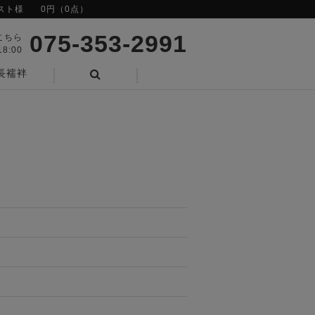
スト様
0円（0点）
075-353-2991
こちら
8:00
長襦袢
検索