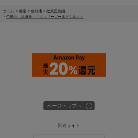
ホーム
>
着物
>
色無地
>
紋意匠縮緬
>
色無地（武田菱）『タッサーゴールドシルク』
ページトップへ
関連サイト