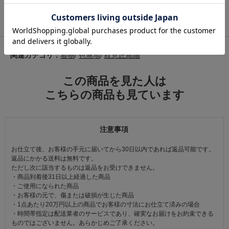
と色はこれがおすすめ！
関連カテゴリ：
着物
/
色無地
/
紋意匠縮緬
この商品を見た人は
こちらの商品も見ています
注意事項
お仕立て後、お客様の手元に届いてから30日以内であれば返品可能です。
返品にかかる送料は無料です。
ただし次に該当するものは返品をお受けできません。
・商品到着後31日以上経過した商品
・ご使用になられた商品
・お客様の元で、傷または破損が生じた商品
・1点あたり20万円以上の商品でお客様の寸法にお仕立て済みの場合
・時間帯指定は配送業者のサービスであり、確実なお届けをお約束できる
ものではございません。あらかじめご了承ください。