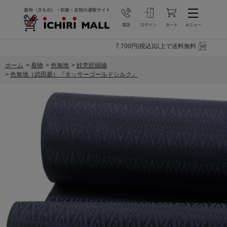
7,700円(税込)以上で送料無料
ホーム
>
着物
>
色無地
>
紋意匠縮緬
>
色無地（武田菱）『タッサーゴールドシルク』