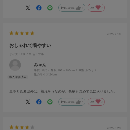
参考になった
3
Like!
3
2025.7.10
おしゃれで着やすい
サイズ：Fサイズ
色：ブルー
みゃん
年代:
60代
身長:
161～165cm
体型:
ふつう
靴のサイズ:
24cm
真冬と真夏以外は、着れそうなのが、色柄も含めて気に入りました。
参考になった
4
Like!
2
2025.6.23