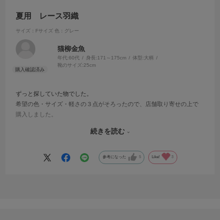
夏用 レース羽織
サイズ：Fサイズ
色：グレー
猫柳金魚
年代:
60代
身長:
171～175cm
体型:
大柄
靴のサイズ:
25cm
ずっと探していた物でした。
希望の色・サイズ・軽さの３点がそろったので、店舗取り寄せの上で
購入しました。
価格的にも予算内に収まり、個人的にはちょうど良いお品と満足して
続きを読む
います。
ただ、この手の品はサイズ展開が少ないので、今後増えてくれたら嬉
しいなぁと思います。
参考になった
5
Like!
3