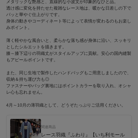
メタリックな艶感と、直線的な小波文が印象的なひと品。
透け感に変化を持たせた複雑なレース地は、暖かな日差しの下で
パッと華やぐ仕上がりです。
身体の動きやコーディネート等によって表情が変わるのもお楽し
みポイント。
薄く軽やかな風合いと、柔らかな落ち感が身体に沿い、スッキリ
としたシルエットを描きます。
膝～膝下辺りの羽織丈がスタイルアップに貢献。安心の国内縫製
もアピールポイントです。
また、同じ生地で製作したハンドバッグもご用意しましたので、
収納＆持ち運び力も◎
ファスナーやバッグ裏地にはポイントカラーを取り入れ、オシャ
レ心も忘れません。
4月～10月の薄羽織として、どうぞたっぷりご活用ください。
関連商品
レース羽織『ふわり』【いち利モール