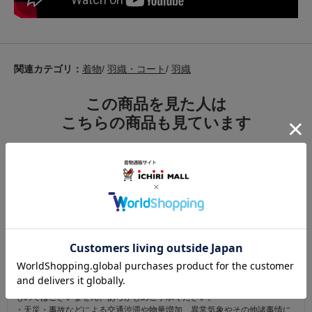
関連カテゴリ：
着物
/
羽織・コート
/
羽織
この商品を見た人は
こちらの商品も見ています
注意事項
お仕立て後、お客様の手元に届いてから30日以内であれば返品可能です。
返品にかかる送料は無料です。
ただし次に該当するものは返品をお受けできません。
・商品到着後31日以上経過した商品
・ご使用になられた商品
・お客様の元で、傷または破損が生じた商品
・1点あたり20万円以上の商品でお客様の寸法にお仕立て済みの場合
・時間帯指定は配送業者のサービスであり、確実なお届けをお約束できる
ものではございません。あらかじめご了承ください。
・天災・事故などによる交通渋滞や物量増加、異常気象やその他諸事情に