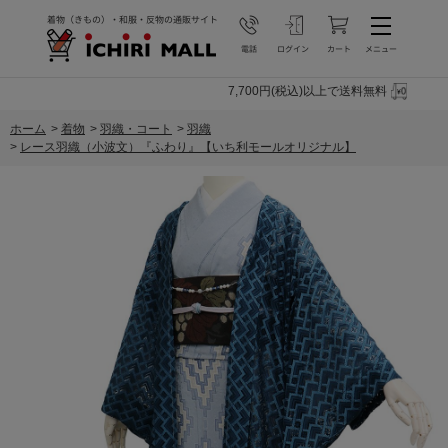
7,700円(税込)以上で送料無料
ホーム
>
着物
>
羽織・コート
>
羽織
>
レース羽織（小波文）『ふわり』【いち利モールオリジナル】