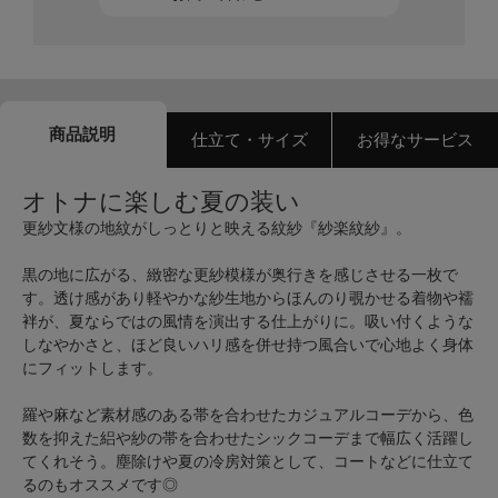
商品説明
仕立て・サイズ
お得なサービス
オトナに楽しむ夏の装い
更紗文様の地紋がしっとりと映える紋紗『紗楽紋紗』。
黒の地に広がる、緻密な更紗模様が奥行きを感じさせる一枚で
す。透け感があり軽やかな紗生地からほんのり覗かせる着物や襦
袢が、夏ならではの風情を演出する仕上がりに。吸い付くような
しなやかさと、ほど良いハリ感を併せ持つ風合いで心地よく身体
にフィットします。
羅や麻など素材感のある帯を合わせたカジュアルコーデから、色
数を抑えた絽や紗の帯を合わせたシックコーデまで幅広く活躍し
てくれそう。塵除けや夏の冷房対策として、コートなどに仕立て
るのもオススメです◎