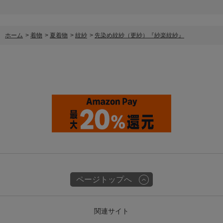
ホーム
>
着物
>
夏着物
>
紋紗
>
先染め紋紗（更紗）『紗楽紋紗』
ページトップへ
関連サイト