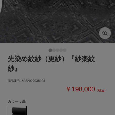
先染め紋紗（更紗）『紗楽紋
紗』
商品番号
5032000035305
￥198,000
（税込）
カラー：黒