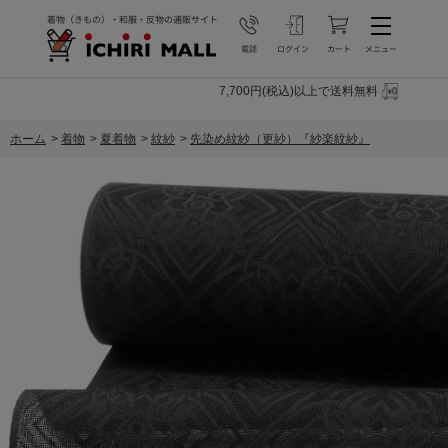
7,700円(税込)以上で送料無料
ホーム
>
着物
>
夏着物
>
紋紗
>
先染め紋紗（更紗）『紗楽紋紗』