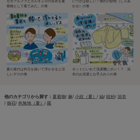
セオアルファとカルキュロの浴衣を夏
いつかは欲しい！憧れの紗袷（しゃあ
着物として着てみた。の巻
わせ）の巻
夏の着付は衿元を抜いて浮かせると涼
ネットにいれて洗濯機にポン！？ 浴
しいデスの巻
衣のお洗濯とお手入れ☆の巻
他のカテゴリから探す：
夏着物
/
麻
/
小紋（夏）
/
紬
/
紋紗
/
浴衣
/
御召
/
色無地（夏）
/
羅