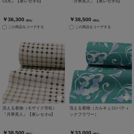
ODE』【東レセオα】
『月華美人』【東レセオα】
￥36,300
￥38,500
(税込)
(税込)
この商品をコーデする
この商品をコーデする
洗える着物（モザイク市松）
洗える着物（カルキュロ/バティ
『月華美人』【東レセオα】
ックフラワー）
￥38,500
￥33,000
(税込)
(税込)