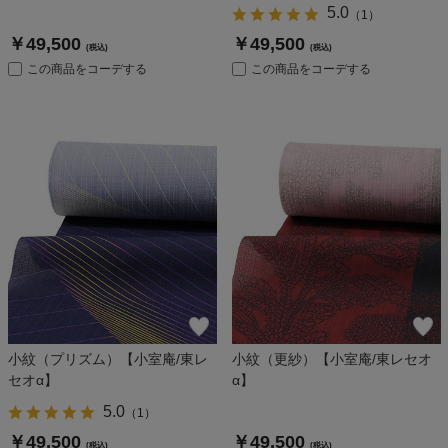
5.0
（
1
）
￥49,500
￥49,500
(税込)
(税込)
この商品をコーデする
この商品をコーデする
小紋（プリズム）【小室庵/東レ
小紋（更紗）【小室庵/東レセオ
セオα】
α】
5.0
（
1
）
￥49,500
￥49,500
(税込)
(税込)