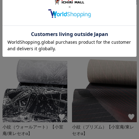
洗える着物（唐花）『月華美
小紋（ウォールアート）【小室
人』【東レセオα】
庵/東レセオα】
￥41,800
￥49,500
(税込)
(税込)
この商品をコーデする
この商品をコーデする
小紋（ウォールアート）【小室
小紋（プリズム）【小室庵/東レ
庵/東レセオα】
セオα】