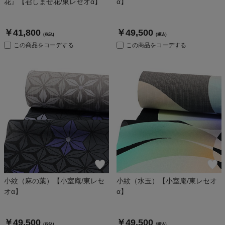
花』【召しませ花/東レセオα】
α】
￥41,800
￥49,500
(税込)
(税込)
この商品をコーデする
この商品をコーデする
小紋（麻の葉）【小室庵/東レセ
小紋（水玉）【小室庵/東レセオ
オα】
α】
￥49,500
￥49,500
(税込)
(税込)