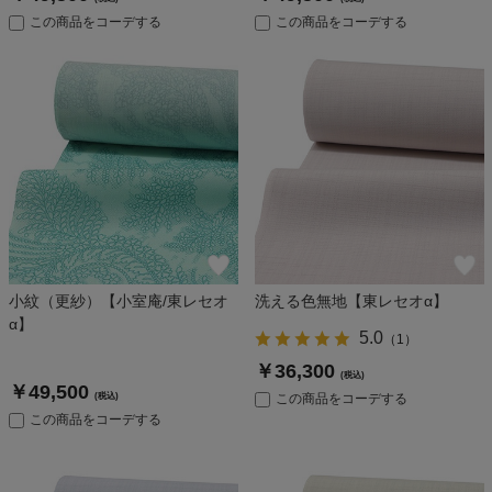
この商品をコーデする
この商品をコーデする
小紋（更紗）【小室庵/東レセオ
洗える色無地【東レセオα】
α】
5.0
（
1
）
￥36,300
(税込)
￥49,500
(税込)
この商品をコーデする
この商品をコーデする