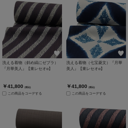
洗える着物（斜め縞にゼブラ）
洗える着物（七宝菱文）『月華
『月華美人』【東レセオα】
美人』【東レセオα】
￥41,800
￥41,800
(税込)
(税込)
この商品をコーデする
この商品をコーデする