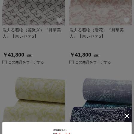
洗える着物（菱繋ぎ）『月華美
洗える着物（唐花）『月華美
人』【東レセオα】
人』【東レセオα】
￥41,800
￥41,800
(税込)
(税込)
この商品をコーデする
この商品をコーデする