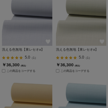
洗える色無地【東レセオα】
洗える色無地【東レセオα】
5.0
5.0
（
1
）
（
1
）
￥36,300
￥36,300
(税込)
(税込)
この商品をコーデする
この商品をコーデする