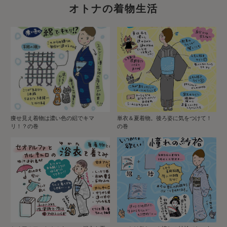
オトナの着物生活
痩せ見え着物は濃い色の絽でキマ
単衣＆夏着物。後ろ姿に気をつけて！
リ！？の巻
の巻