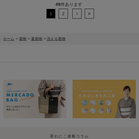
49
件あります
1
2
ホーム
>
着物
>
夏着物
>
洗える着物
星わにこ連載コラム