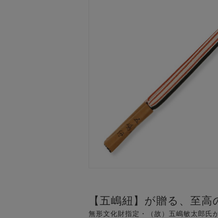
【五嶋紐】が贈る、至高
無形文化財指定・（故）五嶋敏太郎氏