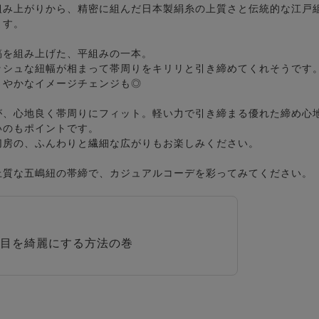
組み上がりから、精密に組んだ日本製絹糸の上質さと伝統的な江戸
ます。
縞を組み上げた、平組みの一本。
ッシュな紐幅が相まって帯周りをキリリと引き締めてくれそうです
さやかなイメージチェンジも◎
が、心地良く帯周りにフィット。軽い力で引き締まる優れた締め心
いのもポイントです。
切房の、ふんわりと繊細な広がりもお楽しみください。
上質な五嶋紐の帯締で、カジュアルコーデを彩ってみてください。
目を綺麗にする方法の巻