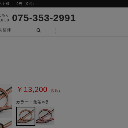
スト様
0円（0点）
075-353-2991
こちら
8:00
長襦袢
検索
￥13,200
（税込）
カラー：
焦茶×橙