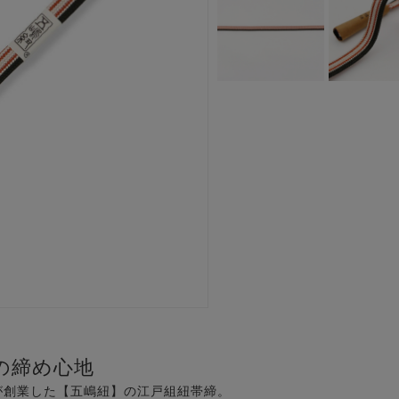
の締め心地
が創業した【五嶋紐】の江戸組紐帯締。