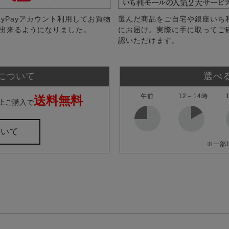
ayPayアカウント利用してお買物
選んだ商品をご自宅や銀座いち
出来るようになりました。
にお届け。実際に手に取ってご
認いただけます。
について
選べ
午前
12～14時
送料無料
上ご購入で
ついて
※一部