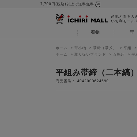
7,700円(税込)以上で送料無料
産地と着る人
いち利モール
着物
帯
ホーム
>
帯小物
>
帯締（帯〆）
>
平組
ホーム
>
取り扱いブランド
>
五嶋紐
>
平
平組み帯締（二本縞
商品番号：
4042000624690