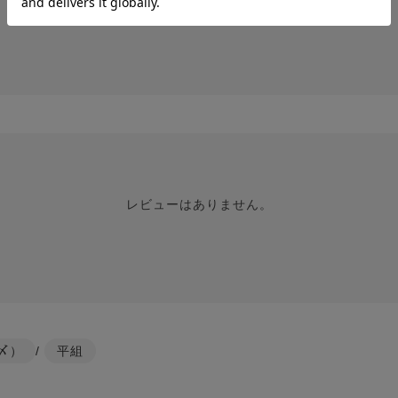
レビューはありません。
〆）
/
平組