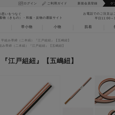
ログイン
ご利用ガイド
新規会員登録
ゲ
お電話でのご注文は
の思いをつなぐ
 着物（きもの）・和服・反物の通販サイト
平日11:00～1
帯小物
小物
肌着
>
平組み帯締（二本縞）『江戸組紐』【五嶋紐】
組み帯締（二本縞）『江戸組紐』【五嶋紐】
）『江戸組紐』【五嶋紐】