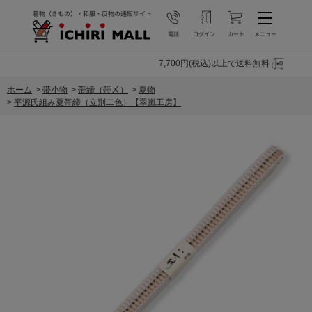
7,700円(税込)以上で送料無料
ホーム
>
帯小物
>
帯締（帯〆）
>
夏物
>
平源氏組み夏帯締（立別二色）【翠嵐工房】