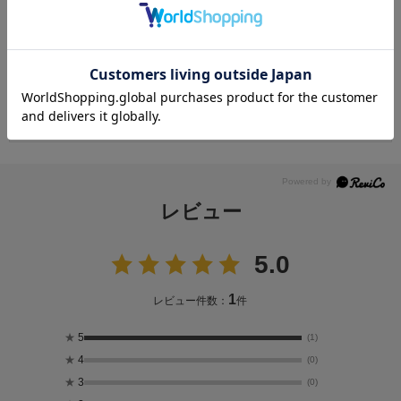
・お客様の元で、傷または破損が生じた商品
・1点あたり20万円以上の商品でお客様の寸法にお仕立て済みの場合
・時間帯指定は配送業者のサービスであり、確実なお届けをお約束できる
ものではございません。あらかじめご了承ください。
・天災・事故などによる交通渋滞や物量増加、異常気象やその他諸事情に
より、指定時間帯にお届けができない場合がございます。
（※上記理由によりご指定の時間帯にお届けができない場合、配送業者か
らお客様へのご連絡はおこなっておりません。）
レビュー
5.0
1
レビュー件数：
件
★
5
(1)
★
4
(0)
★
3
(0)