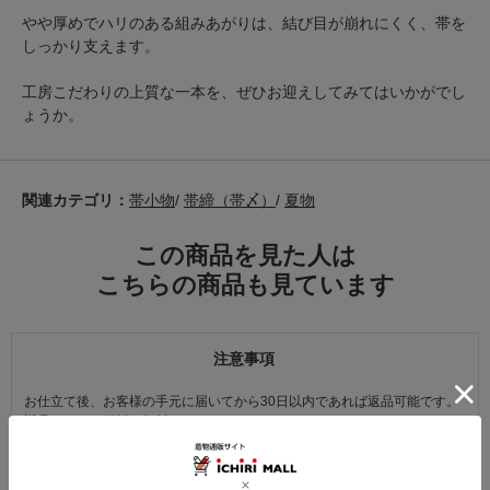
やや厚めでハリのある組みあがりは、結び目が崩れにくく、帯を
しっかり支えます。
工房こだわりの上質な一本を、ぜひお迎えしてみてはいかがでし
ょうか。
関連カテゴリ：
帯小物
/
帯締（帯〆）
/
夏物
この商品を見た人は
こちらの商品も見ています
注意事項
お仕立て後、お客様の手元に届いてから30日以内であれば返品可能です。
返品にかかる送料は無料です。
ただし次に該当するものは返品をお受けできません。
・商品到着後31日以上経過した商品
・ご使用になられた商品