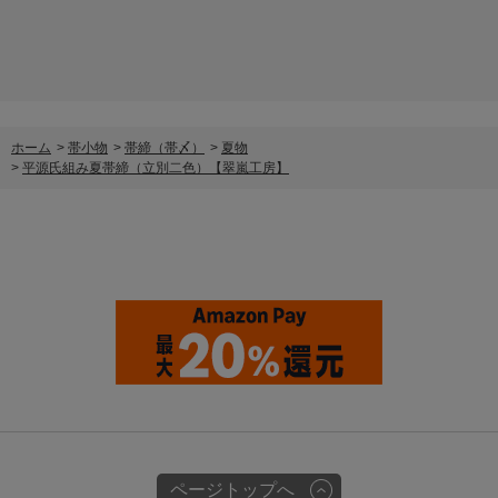
ホーム
>
帯小物
>
帯締（帯〆）
>
夏物
>
平源氏組み夏帯締（立別二色）【翠嵐工房】
ページトップへ