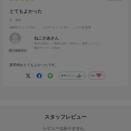
とてもよかった
色：薄緑
伸縮性
:ちょうど良い
ながさ
:ちょうど良い
ハリ感
:普通
ねこかあさん
年代:
70代～
身長:
146～150cm
体型:
ふつう
靴のサイズ:
～23cm
夏帯締めとてもよかったです。
参考になった
3
Like!
3
スタッフレビュー
レビューはありません。