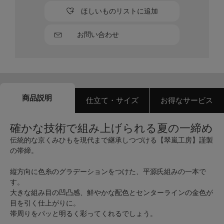
ほしいものリストに追加
お問い合わせ
商品説明
仕立て・サイズ
お得なサービス
確かな技術で組み上げられる夏の一締め
伝統的な京くみひもを現代まで継承しつづける【翠嵐工房】謹製
の帯締。
縦方向に色糸のグラデーションをつけた、平源氏組みの一本で
す。
大きな組み目の凹凸感、鮮やかな配色とセンターラインの金色が
目を引く仕上がりに。
帯周りをパッと明るく彩ってくれるでしょう。